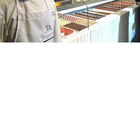
FOTO
CONCORSI
EVENTI
VIDEO
TV
PRINCIPATO
DI
MONACO
RMC