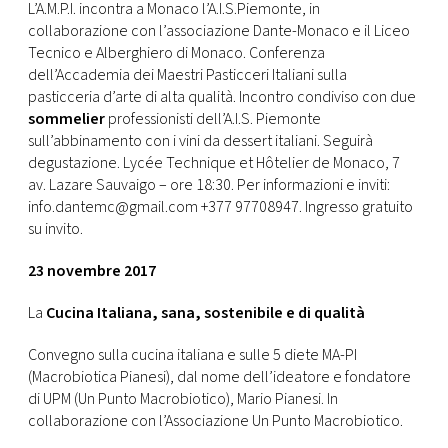
L’A.M.P.I. incontra a Monaco l’A.I.S.Piemonte, in
collaborazione con l’associazione Dante-Monaco e il Liceo
Tecnico e Alberghiero di Monaco. Conferenza
dell’Accademia dei Maestri Pasticceri Italiani sulla
pasticceria d’arte di alta qualità. Incontro condiviso con due
sommelier
professionisti dell’A.I.S. Piemonte
sull’abbinamento con i vini da dessert italiani. Seguirà
degustazione. Lycée Technique et Hôtelier de Monaco, 7
av. Lazare Sauvaigo – ore 18:30. Per informazioni e inviti:
info.dantemc@gmail.com +377 97708947. Ingresso gratuito
su invito.
23 novembre 2017
La
Cucina Italiana, sana, sostenibile e di qualità
Convegno sulla cucina italiana e sulle 5 diete MA-PI
(Macrobiotica Pianesi), dal nome dell’ideatore e fondatore
di UPM (Un Punto Macrobiotico), Mario Pianesi. In
collaborazione con l’Associazione Un Punto Macrobiotico.