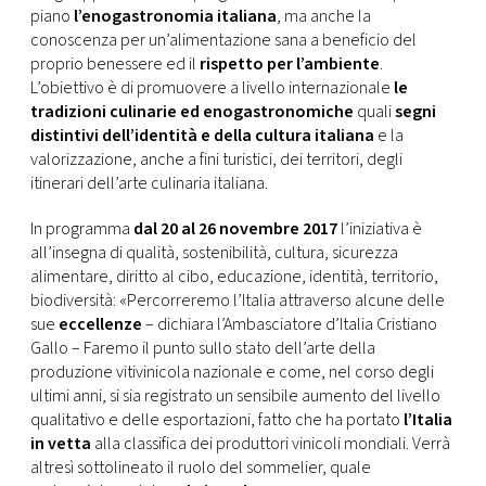
piano
l’enogastronomia italiana
, ma anche la
conoscenza per un’alimentazione sana a beneficio del
proprio benessere ed il
rispetto per l’ambiente
.
L’obiettivo è di promuovere a livello internazionale
le
tradizioni culinarie ed enogastronomiche
quali
segni
distintivi dell’identità e della cultura italiana
e la
valorizzazione, anche a fini turistici, dei territori, degli
itinerari dell’arte culinaria italiana.
In programma
dal 20 al 26 novembre 2017
l’iniziativa è
all’insegna di qualità, sostenibilità, cultura, sicurezza
alimentare, diritto al cibo, educazione, identità, territorio,
biodiversità: «Percorreremo l’Italia attraverso alcune delle
sue
eccellenze
– dichiara l’Ambasciatore d’Italia Cristiano
Gallo – Faremo il punto sullo stato dell’arte della
produzione vitivinicola nazionale e come, nel corso degli
ultimi anni, si sia registrato un sensibile aumento del livello
qualitativo e delle esportazioni, fatto che ha portato
l’Italia
in vetta
alla classifica dei produttori vinicoli mondiali. Verrà
altresì sottolineato il ruolo del sommelier, quale