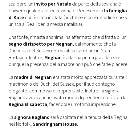
CONSIGLIA
scalpore: un
invito per Natale
da parte della sovrana è
davvero qualcosa di eccezionale. Per esempio
la famiglia
di Kate
non è stata invitata (anche se è consuetudine che si
unisca ai Reali per la messa natalizia).
Una fonte, rimasta anonima, ha affermato che si tratta di un
segno di rispetto per Meghan
, dal momento che la
Duchessa del Sussex non ha alcun familiare in Gran
Bretagna. Inoltre,
Meghan
è alla sua prima gravidanza e
dunque la presenza della madre non può che farle piacere.
La
madre di Meghan
era stata molto apprezzata durante il
matrimonio dei Duchi del Sussex, per il suo contegno
elegante, commosso e irreprensibile. Inoltre, la signora
Ragland aveva anche avuto modo di prendere un tè con la
Regina Elisabetta
, facendole un’ottima impressione.
La
signora Ragland
sarà ospitata nella tenuta della Regina
nel Norfolk,
Sandringham House
.