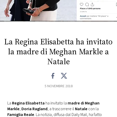
FOTO
CONCORSI
La Regina Elisabetta ha invitato
EVENTI
la madre di Meghan Markle a
VIDEO
Natale
TV
5 NOVEMBRE 2018
PRINCIPATO
DI
MONACO
La
Regina Elisabetta
ha invitato la
madre di Meghan
Markle
,
Doria Ragland
, a trascorrere il
Natale
con la
RMC
Famiglia Reale
. La notizia, diffusa dal Daily Mail, ha fatto