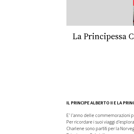
DI
MONACO
RMC
CONSIGLIA
La Principessa C
IL PRINCIPE ALBERTO II E LA PR
E’ l’anno delle commemorazioni per
Per ricordare i suoi viaggi d’esploraz
Charlene sono partiti per la Norvegia