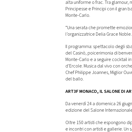
alta uniforme o frac. Tra glamour
Principesse e Principi con il gran 
Monte-Carlo.
“Una serata che promette emozioni
l’organizzatrice Delia Grace Noble.
Il programma: spettacolo degli sband
del Casinò, poicerimonia di benven
Monte-Carlo e a seguire cocktail in
d’Ercole. Musica dal vivo con orche
Chef Philippe Joannes, Miglior Ouv
del ballo.
ART3F MONACO, IL SALONE DI 
Da venerdì 24 a domenica 26 giugno 
edizione del Salone Internaziona
Oltre 150 artisti che espongono dipin
e incontri con artisti e gallerie. U