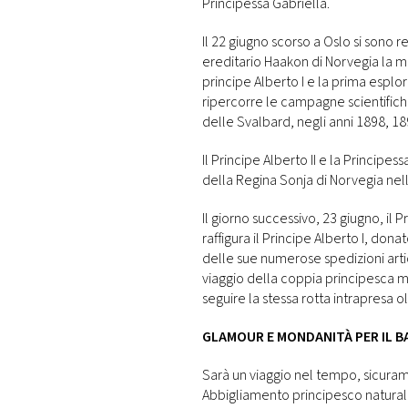
Principessa Gabriella.
Il 22 giugno scorso a Oslo si sono r
ereditario Haakon di Norvegia la mo
principe Alberto I e la prima espl
ripercorre le campagne scientifiche
delle Svalbard, negli anni 1898, 18
Il Principe Alberto II e la Principe
della Regina Sonja di Norvegia ne
Il giorno successivo, 23 giugno, il 
raffigura il Principe Alberto I, don
delle sue numerose spedizioni artic
viaggio della coppia principesca 
seguire la stessa rotta intrapresa o
GLAMOUR E MONDANITÀ PER IL BA
Sarà un viaggio nel tempo, sicuram
Abbigliamento principesco naturalm