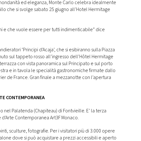
, mondanità ed eleganza, Monte Carlo celebra idealmente
ballo che si svolge sabato 25 giugno all’Hotel Hermitage
 e che vuole essere per tutti indimenticabile” dice
ieratori ‘Principi d’Acaja’, che si esibiranno sulla Piazza
uto sul tappeto rosso all’ingresso dell’Hôtel Hermitage
terrazza con vista panoramica sul Principato e sul porto
stra e in tavola le specialità gastronomiche firmate dallo
rier de France. Gran finale a mezzanotte con l’apertura
ARTE CONTEMPORANEA
nel Palatenda (Chapiteau) di Fontvieille. E’ la terza
le d’Arte Contemporanea Art3F Monaco.
ti, sculture, fotografie. Per i visitatori più di 3.000 opere
n salone dove si può acquistare a prezzi accessibili e aperto