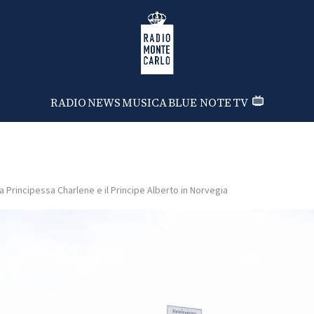
Radio Monte Carlo
RADIO
NEWS
MUSICA
BLUE NOTE
TV
a Principessa Charlene e il Principe Alberto in Norvegia