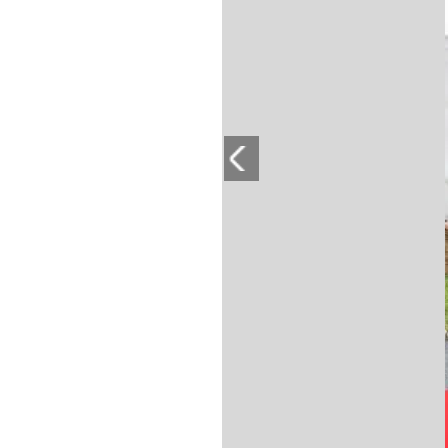
PLAYLIST
NEWS
FOTO
CONCORSI
EVENTI
VIDEO
TV
PRINCIPATO