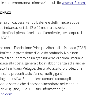
arte contemporanea. Informazioni sul sito
www.art3f.com
MONACO
enza unica, osservando balene e delfini nelle acque
 Due imbarcazioni da 12 o 20 metri a disposizione,
ificati nel pieno rispetto dell’ambiente, per scoprire i
ELAGOS.
ione con la Fondazione Principe Alberto II di Monaco (FPA2)
ibuire alla protezione di questo santuario. Molti non
rra è frequentato da un gran numero di animali marini e
allela alla costa, genera cibo in abbondanza ed è anche
to il santuario Pelagos, destinato alla loro protezione.
chi sono presenti tutto l’anno, molti giganti
tagione estiva. Balenottere comuni, capodogli,
 delle specie che si possono incontrare nelle acque
 26 giugno, 10 e 31 luglio. Informazioni (in
aco.com