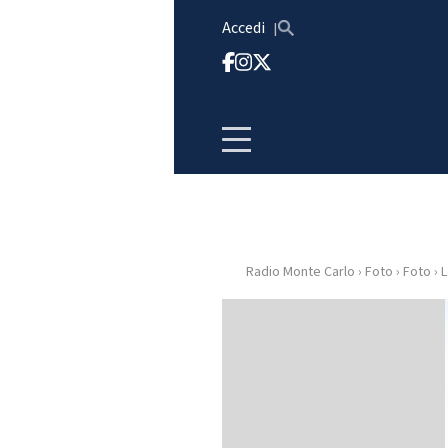
Vai al contenuto
Accedi
Radio Monte Carlo
›
Foto
›
Foto
›
L
HOME
RADIO
WEB
RADIO