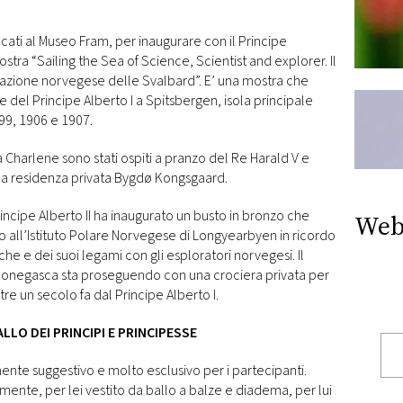
ecati al Museo Fram, per inaugurare con il Principe
stra “Sailing the Sea of Science, Scientist and explorer. Il
orazione norvegese delle Svalbard”. E’ una mostra che
 del Principe Alberto I a Spitsbergen, isola principale
99, 1906 e 1907.
ssa Charlene sono stati ospiti a pranzo del Re Harald V e
lla residenza privata Bygdø Kongsgaard.
Principe Alberto II ha inaugurato un busto in bronzo che
Web
ato all’Istituto Polare Norvegese di Longyearbyen in ricordo
he e dei suoi legami con gli esploratori norvegesi. Il
monegasca sta proseguendo con una crociera privata per
ltre un secolo fa dal Principe Alberto I.
LLO DEI PRINCIPI E PRINCIPESSE
ente suggestivo e molto esclusivo per i partecipanti.
ente, per lei vestito da ballo a balze e diadema, per lui