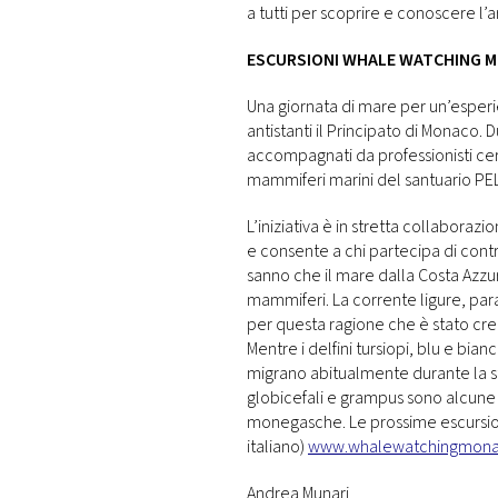
a tutti per scoprire e conoscere l’
ESCURSIONI WHALE WATCHING 
Una giornata di mare per un’esperi
antistanti il Principato di Monaco.
accompagnati da professionisti cert
mammiferi marini del santuario P
L’iniziativa è in stretta collaboraz
e consente a chi partecipa di contr
sanno che il mare dalla Costa Azzu
mammiferi. La corrente ligure, par
per questa ragione che è stato crea
Mentre i delfini tursiopi, blu e bian
migrano abitualmente durante la s
globicefali e grampus sono alcune
monegasche. Le prossime escursioni:
italiano)
www.whalewatchingmon
Andrea Munari