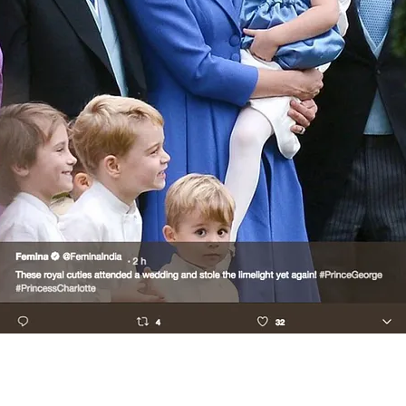
FOTO
CONCORSI
EVENTI
VIDEO
TV
PRINCIPATO
DI
MONACO
RMC