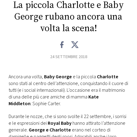
CONSIGLIA
La piccola Charlotte e Baby
George rubano ancora una
volta la scena!
24 SETTEMBRE 2018
Ancora una volta,
Baby George
e la piccola
Charlotte
sono stati al centro dell’attenzione, conquistando il cuore di
tutti (e i social internazionali). L’occasione era il matrimonio
di una delle più care amiche di mamma
Kate
Middleton
: Sophie Carter.
Durante le nozze, che si sono svolte il 22 settembre, i sorrisi
e le espressioni dei
Royal Baby
hanno attirato l’attenzione
generale.
George e Charlotte
erano nel corteo di
damigelle e paggetti degli sposi. Adorabili anche i loro