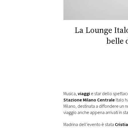
DI
MONACO
RMC
La Lounge Italo
CONSIGLIA
belle 
Musica,
viaggi
e star dello spettac
Stazione Milano Centrale
Italo h
Milano, destinata a diffondere un 
viaggio anche appena arrivati in st
Madrina dell’evento è stata
Crist