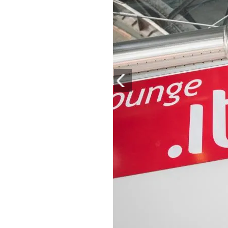
PLAYLIST
NEWS
FOTO
CONCORSI
EVENTI
VIDEO
TV
PRINCIPATO