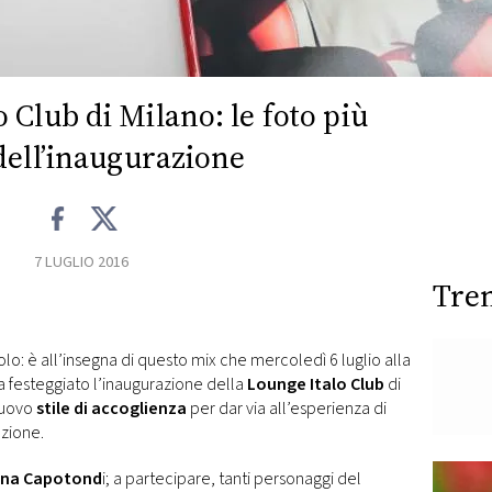
 Club di Milano: le foto più
dell’inaugurazione
7 LUGLIO 2016
Tre
olo: è all’insegna di questo mix che mercoledì 6 luglio alla
a festeggiato l’inaugurazione della
Lounge Italo Club
di
nuovo
stile di accoglienza
per dar via all’esperienza di
azione.
iana Capotond
i; a partecipare, tanti personaggi del