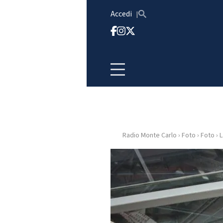
Vai al contenuto
Accedi
Radio Monte Carlo
›
Foto
›
Foto
›
L
HOME
RADIO
WEB
RADIO