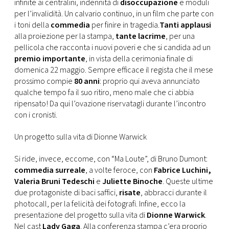
infinite ai centralini, indennità di
disoccupazione
e moduli
per l’invalidità. Un calvario continuo, in un film che parte con
i toni della
commedia
per finire in tragedia.
Tanti applausi
alla proiezione per la stampa,
tante lacrime
, per una
pellicola che racconta i nuovi poveri e che si candida ad un
premio importante
, in vista della cerimonia finale di
domenica 22 maggio. Sempre efficace il regista che il mese
prossimo compie
80 anni
: proprio qui aveva annunciato
qualche tempo fa il suo ritiro, meno male che ci abbia
ripensato! Da qui l’ovazione riservatagli durante l’incontro
con i cronisti.
Un progetto sulla vita di Dionne Warwick
Si ride, invece, eccome, con “Ma Loute”, di Bruno Dumont:
commedia surreale
, a volte feroce, con
Fabrice Luchini,
Valeria Bruni Tedeschi
e
Juliette Binoche
. Queste ultime
due protagoniste di baci saffici,
risate
, abbracci durante il
photocall, per la felicità dei fotografi. Infine, ecco la
presentazione del progetto sulla vita di
Dionne Warwick
.
Nel cast
Lady Gaga
. Alla conferenza stampa c’era proprio