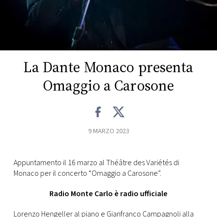
FOTO
CONCORSI
La Dante Monaco presenta
EVENTI
Omaggio a Carosone
VIDEO
9 MARZO 2023
TV
PRINCIPATO
Appuntamento il 16 marzo al Théâtre des Variétés di
DI
Monaco per il concerto “Omaggio a Carosone”.
MONACO
Radio Monte Carlo è radio ufficiale
RMC
Lorenzo Hengeller al piano e Gianfranco Campagnoli alla