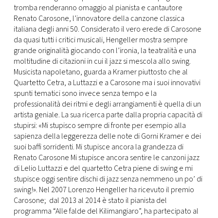
CONSIGLIA
tromba renderanno omaggio al pianista e cantautore
Renato Carosone, l’innovatore della canzone classica
italiana degli anni 50. Considerato il vero erede di Carosone
da quasi tutti i critici musicali, Hengeller mostra sempre
grande originalità giocando con l’ironia, la teatralità e una
moltitudine di citazioni in cui il jazz si mescola allo swing.
Musicista napoletano, guarda a Kramer piuttosto che al
Quartetto Cetra, a Luttazzi e a Carosone ma i suoi innovativi
spunti tematici sono invece senza tempo e la
professionalità dei ritmi e degli arrangiamenti è quella di un
artista geniale. La sua ricerca parte dalla propria capacità di
stupirsi: «Mi stupisco sempre di fronte per esempio alla
sapienza della leggerezza delle note di Gorni Kramer e dei
suoi baffi sorridenti. Mi stupisce ancora la grandezza di
Renato Carosone Mi stupisce ancora sentire le canzoni jazz
di Lelio Luttazzi e del quartetto Cetra piene di swing e mi
stupisce oggi sentire dischi di jazz senza nemmeno un po’ di
swing!». Nel 2007 Lorenzo Hengeller ha ricevuto il premio
Carosone; dal 2013 al 2014 è stato il pianista del
programma “Alle falde del Kilimangiaro”, ha partecipato al