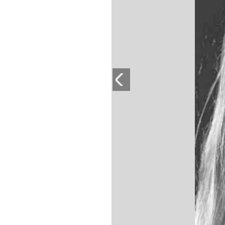
PLAYLIST
NEWS
FOTO
CONCORSI
EVENTI
VIDEO
TV
PRINCIPATO