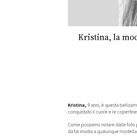
DI
MONACO
RMC
CONSIGLIA
Kristina, la mo
Kristina,
9 anni, è questa bellissi
conquistato il cuore e le copertine di
Come possiamo notare dalle foto pubb
da far invidia a qualunque modella 