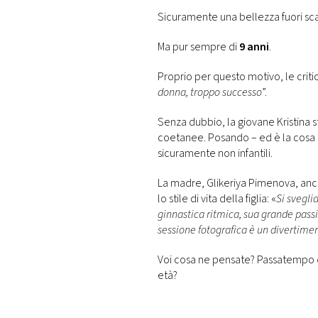
Sicuramente una bellezza fuori sca
Ma pur sempre di
9 anni
.
Proprio per questo motivo, le criti
donna, troppo successo
”.
Senza dubbio, la giovane Kristina s
coetanee. Posando – ed è la cosa c
sicuramente non infantili.
La madre, Glikeriya Pimenova, anc
lo stile di vita della figlia: «
Si sveglia
ginnastica ritmica, sua grande pass
sessione fotografica è un divertiment
Voi cosa ne pensate? Passatempo d
età?