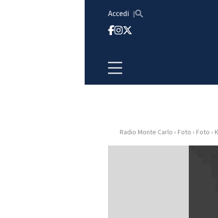
Vai al contenuto
Accedi
Radio Monte Carlo
›
Foto
›
Foto
›
K
HOME
RADIO
WEB
RADIO