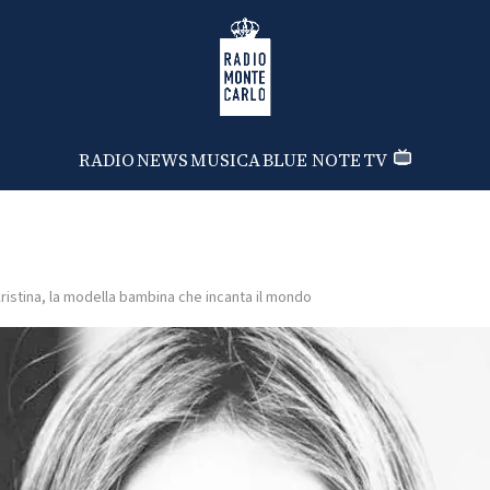
Radio Monte Carlo
RADIO
NEWS
MUSICA
BLUE NOTE
TV
ristina, la modella bambina che incanta il mondo