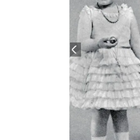
PLAYLIST
NEWS
FOTO
CONCORSI
EVENTI
VIDEO
TV
PRINCIPATO