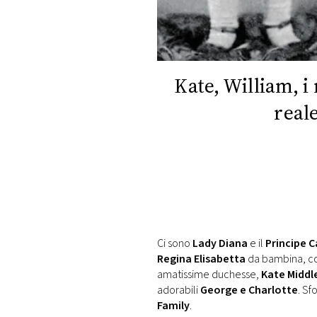
DI
MONACO
RMC
CONSIGLIA
Kate, William, i 
reale
Ci sono
Lady Diana
e il
Principe C
Regina Elisabetta
da bambina, con
amatissime duchesse,
Kate Middl
adorabili
George e Charlotte
. Sf
Family
.