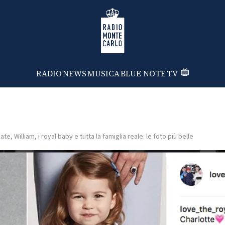
Radio Monte Carlo
RADIO
NEWS
MUSICA
BLUE NOTE
TV
ate, William, i royal baby e tutta la famiglia reale: le foto più belle