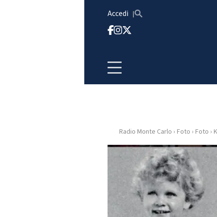
Vai al contenuto
Accedi
Radio Monte Carlo
›
Foto
›
Foto
›
K
HOME
RADIO
WEB
RADIO