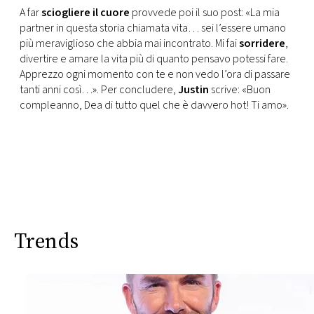
CONSIGLIA
A far
sciogliere il cuore
provvede poi il suo post: «La mia
partner in questa storia chiamata vita… sei l’essere umano
più meraviglioso che abbia mai incontrato. Mi fai
sorridere
,
divertire e amare la vita più di quanto pensavo potessi fare.
Apprezzo ogni momento con te e non vedo l’ora di passare
tanti anni così…». Per concludere,
Justin
scrive: «Buon
compleanno, Dea di tutto quel che è davvero hot! Ti amo».
Trends