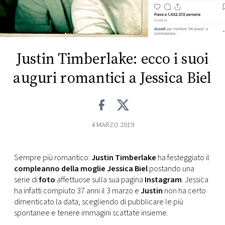
FOTO
CONCORSI
Justin Timberlake: ecco i suoi
auguri romantici a Jessica Biel
EVENTI
VIDEO
4 MARZO 2019
TV
Sempre più romantico:
Justin Timberlake
ha festeggiato il
PRINCIPATO
compleanno della moglie Jessica Biel
postando una
DI
serie di
foto
affettuose sulla sua pagina
Instagram
. Jessica
MONACO
ha infatti compiuto 37 anni il 3 marzo e
Justin
non ha certo
dimenticato la data, scegliendo di pubblicare le più
spontanee e tenere immagini scattate insieme.
RMC