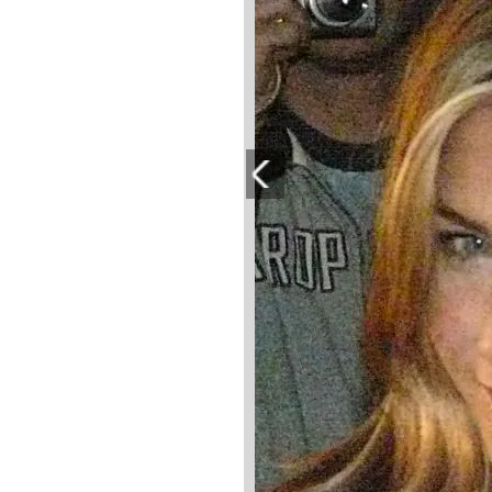
PLAYLIST
NEWS
FOTO
CONCORSI
EVENTI
VIDEO
TV
PRINCIPATO