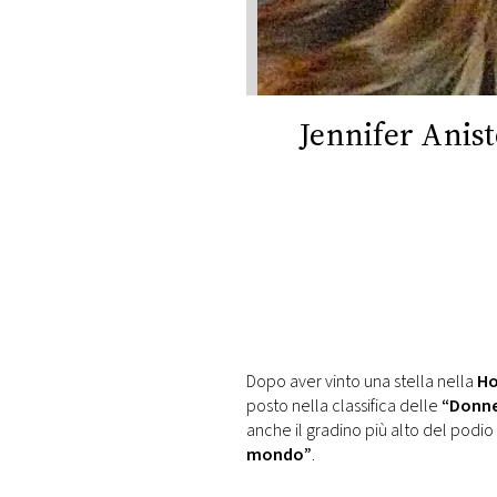
DI
MONACO
RMC
CONSIGLIA
Jennifer Anist
Dopo aver vinto una stella nella
Ho
posto nella classifica delle
“Donne 
anche il gradino più alto del podio 
mondo”
.