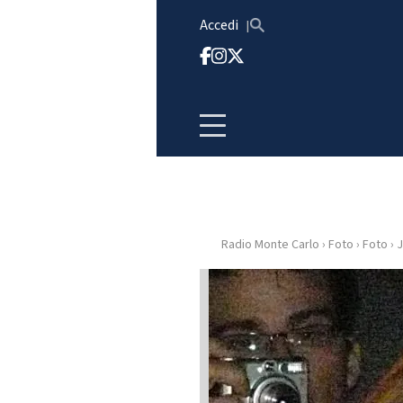
Vai al contenuto
Accedi
Radio Monte Carlo
›
Foto
›
Foto
›
J
HOME
RADIO
WEB
RADIO