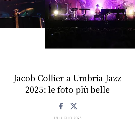
FOTO
CONCORSI
EVENTI
VIDEO
Jacob Collier a Umbria Jazz
TV
2025: le foto più belle
PRINCIPATO
DI
MONACO
18 LUGLIO 2025
RMC