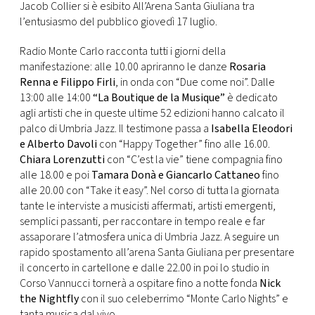
CONSIGLIA
Jacob Collier si è esibito All’Arena Santa Giuliana tra
l’entusiasmo del pubblico giovedì 17 luglio.
Radio Monte Carlo racconta tutti i giorni della
manifestazione: alle 10.00 apriranno le danze
Rosaria
Renna e Filippo Firli
, in onda con “Due come noi”. Dalle
13:00 alle 14:00
“La Boutique de la Musique”
è dedicato
agli artisti che in queste ultime 52 edizioni hanno calcato il
palco di Umbria Jazz. Il testimone passa a
Isabella Eleodori
e Alberto Davoli
con “Happy Together” fino alle 16.00.
Chiara Lorenzutti
con “C’est la vie” tiene compagnia fino
alle 18.00 e poi
Tamara Donà e Giancarlo Cattaneo
fino
alle 20.00 con “Take it easy”. Nel corso di tutta la giornata
tante le interviste a musicisti affermati, artisti emergenti,
semplici passanti, per raccontare in tempo reale e far
assaporare l’atmosfera unica di Umbria Jazz. A seguire un
rapido spostamento all’arena Santa Giuliana per presentare
il concerto in cartellone e dalle 22.00 in poi lo studio in
Corso Vannucci tornerà a ospitare fino a notte fonda
Nick
the Nightfly
con il suo celeberrimo “Monte Carlo Nights” e
tanta musica dal vivo.