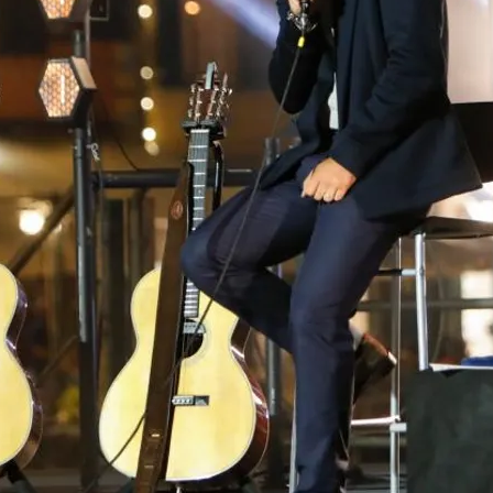
FOTO
CONCORSI
EVENTI
VIDEO
TV
PRINCIPATO
DI
MONACO
RMC