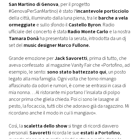
San Martino di Genova
, per il progetto
#GenovaPerSanMartino) è stato l
‘incantevole porticciolo
della città, illuminato dalla luna piena, tra le
barche a vela
ormeggiate
e sullo sfondo il
Castello Byron
. Radio
ufficiale del concerto è stata
Radio Monte Carlo
e la nostra
Tamara Donà
ha presentato la serata, introdotta da un dj
set del
music designer Marco Fullone.
Grande emozione per
Jack Savoretti
, prima di tutto, che
aveva confessato al magazine Vanity Fair che «Portofino, ad
esempio, le sento:
sono stato battezzato qui
, un posto
legato alla mia famiglia. Ogni volta che torno rimango
affascinato da odori e rumori, è come se entrassi in casa di
mia nonna… Al ristorante mi portano l’insalata di polpo
ancor prima che gliela chieda. Poi ci sono le lasagne al
pesto, la focaccia, tutti cibi che adoravo già da ragazzino. Mi
ricordano anche il modo in cui li mangiavo».
Così, la
scaletta dello show
si tinge di ricordi davvero
personali.
Savoretti
ricorda le sue
estati a Portofino
,