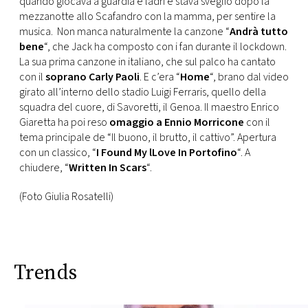
quando giocava a guardia e ladri e stava sveglio dopo la
mezzanotte allo Scafandro con la mamma, per sentire la
musica. Non manca naturalmente la canzone “
Andrà tutto
bene
“, che Jack ha composto con i fan durante il lockdown.
La sua prima canzone in italiano, che sul palco ha cantato
con il
soprano Carly Paoli
. E c’era “
Home
“, brano dal video
girato all’interno dello stadio Luigi Ferraris, quello della
squadra del cuore, di Savoretti, il Genoa. Il maestro Enrico
Giaretta ha poi reso
omaggio a Ennio Morricone
con il
tema principale de “Il buono, il brutto, il cattivo”. Apertura
con un classico, “
I Found My lLove In Portofino
“. A
chiudere, “
Written In Scars
“.
(Foto Giulia Rosatelli)
Trends