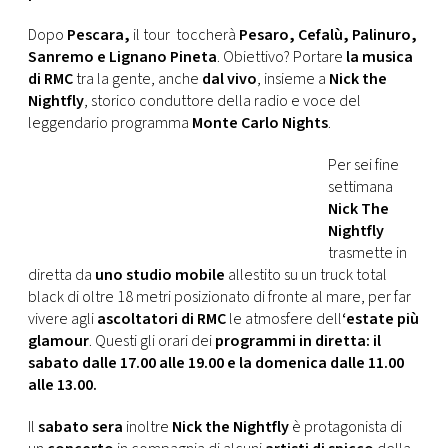
Dopo
Pescara,
il tour toccherà
Pesaro, Cefalù, Palinuro,
Sanremo e Lignano Pineta
. Obiettivo? Portare
la musica
di RMC
tra la gente, anche
dal vivo
, insieme a
Nick the
Nightfly
, storico conduttore della radio e voce del
leggendario programma
Monte Carlo Nights
.
Per sei fine
settimana
Nick The
Nightfly
trasmette in
diretta da
uno studio mobile
allestito su un truck total
black di oltre 18 metri posizionato di fronte al mare, per far
vivere agli
ascoltatori di RMC
le atmosfere dell
‘estate più
glamour
. Questi gli orari dei
programmi in diretta: il
sabato dalle 17.00 alle 19.00 e la domenica dalle 11.00
alle 13.00.
Il
sabato sera
inoltre
Nick the Nightfly
è protagonista di