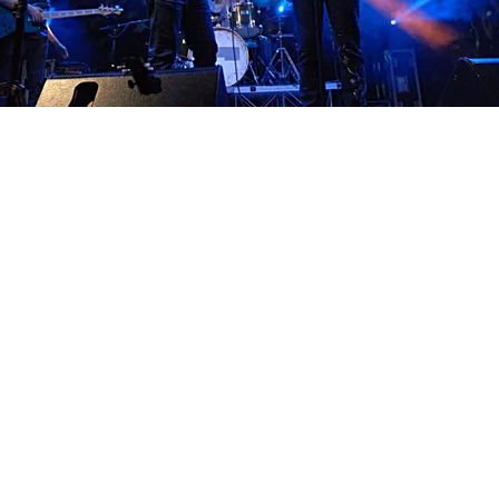
FOTO
CONCORSI
EVENTI
VIDEO
TV
PRINCIPATO
DI
MONACO
RMC