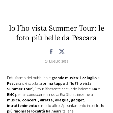
CONSIGLIA
Io l’ho vista Summer Tour: le
foto più belle da Pescara
24 LUGLIO 2017
Entusiasmo del pubblico e
grande musica
: il
22 luglio
a
Pescara
si è svolta la
prima tappa
di “
Io l’ho vista
Summer Tour
“, il tour itinerante che vede insieme
KIA
e
RMC
per far conoscere la nuova Kia Stonic insieme a
musica, concerti, dirette, allegria, gadget,
intrattenimento
e molto altro. Appuntamento in sei tra
le
più rinomate località balneari
italiane.