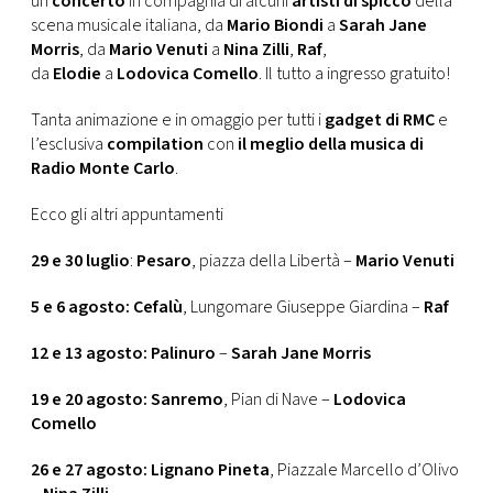
un
concerto
in compagnia di alcuni
artisti di spicco
della
scena musicale italiana, da
Mario Biondi
a
Sarah Jane
Morris
, da
Mario Venuti
a
Nina Zilli
,
Raf
,
da
Elodie
a
Lodovica Comello
. Il tutto a ingresso gratuito!
Tanta animazione e in omaggio per tutti i
gadget di RMC
e
l’esclusiva
compilation
con
il meglio della musica di
Radio Monte Carlo
.
Ecco gli altri appuntamenti
29 e 30 luglio
:
Pesaro
, piazza della Libertà –
Mario Venuti
5 e 6 agosto: Cefalù
, Lungomare Giuseppe Giardina –
Raf
12 e 13 agosto: Palinuro
–
Sarah Jane Morris
19 e 20 agosto: Sanremo
, Pian di Nave –
Lodovica
Comello
26 e 27 agosto: Lignano Pineta
, Piazzale Marcello d’Olivo