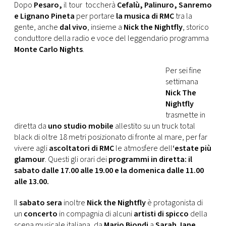
Dopo
Pesaro,
il tour toccherà
Cefalù, Palinuro, Sanremo
e Lignano Pineta
per portare
la musica di RMC
tra la
gente, anche
dal vivo
, insieme a
Nick the Nightfly
, storico
conduttore della radio e voce del leggendario programma
Monte Carlo Nights
.
Per sei fine
settimana
Nick The
Nightfly
trasmette in
diretta da
uno studio mobile
allestito su un truck total
black di oltre 18 metri posizionato di fronte al mare, per far
vivere agli
ascoltatori di RMC
le atmosfere dell
‘estate più
glamour
. Questi gli orari dei
programmi in diretta: il
sabato dalle 17.00 alle 19.00 e la domenica dalle 11.00
alle 13.00.
Il
sabato sera
inoltre
Nick the Nightfly
è protagonista di
un
concerto
in compagnia di alcuni
artisti di spicco
della
scena musicale italiana, da
Mario Biondi
a
Sarah Jane