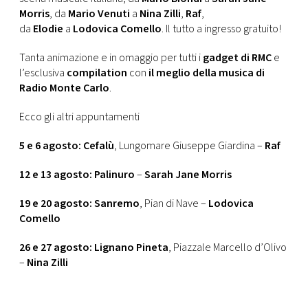
Morris
, da
Mario Venuti
a
Nina Zilli
,
Raf
,
da
Elodie
a
Lodovica Comello
. Il tutto a ingresso gratuito!
Tanta animazione e in omaggio per tutti i
gadget di RMC
e
l’esclusiva
compilation
con
il meglio della musica di
Radio Monte Carlo
.
Ecco gli altri appuntamenti
5 e 6 agosto: Cefalù
, Lungomare Giuseppe Giardina –
Raf
12 e 13 agosto: Palinuro
–
Sarah Jane Morris
19 e 20 agosto: Sanremo
, Pian di Nave –
Lodovica
Comello
26 e 27 agosto: Lignano Pineta
, Piazzale Marcello d’Olivo
–
Nina Zilli