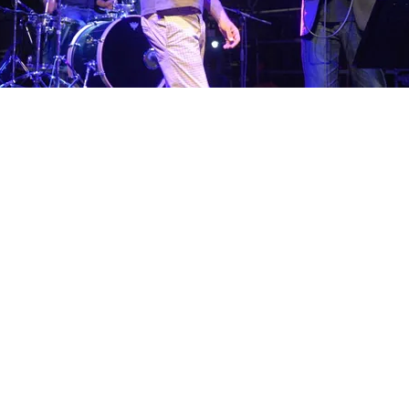
FOTO
CONCORSI
EVENTI
VIDEO
TV
PRINCIPATO
DI
MONACO
RMC