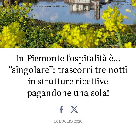
FOTO
CONCORSI
EVENTI
In Piemonte l’ospitalità è…
VIDEO
“singolare”: trascorri tre notti
in strutture ricettive
TV
pagandone una sola!
PRINCIPATO
DI
MONACO
16 LUGLIO 2020
RMC