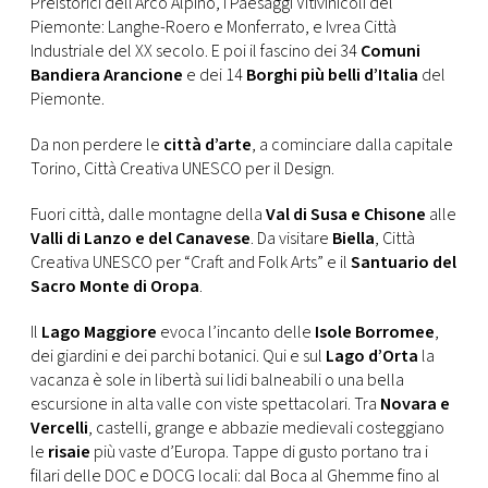
Preistorici dell’Arco Alpino, i Paesaggi Vitivinicoli del
Piemonte: Langhe-Roero e Monferrato, e Ivrea Città
Industriale del XX secolo. E poi il fascino dei 34
Comuni
Bandiera Arancione
e dei 14
Borghi più belli d’Italia
del
Piemonte.
Da non perdere le
città d’arte
, a cominciare dalla capitale
Torino, Città Creativa UNESCO per il Design.
Fuori città, dalle montagne della
Val di Susa
e Chisone
alle
Valli di Lanzo e del Canavese
. Da visitare
Biella
, Città
Creativa UNESCO per “Craft and Folk Arts” e il
Santuario del
Sacro Monte di Oropa
.
Il
Lago Maggiore
evoca l’incanto delle
Isole Borromee
,
dei giardini e dei parchi botanici. Qui e sul
Lago d’Orta
la
vacanza è sole in libertà sui lidi balneabili o una bella
escursione in alta valle con viste spettacolari. Tra
Novara e
Vercelli
, castelli, grange e abbazie medievali costeggiano
le
risaie
più vaste d’Europa. Tappe di gusto portano tra i
filari delle DOC e DOCG locali: dal Boca al Ghemme fino al