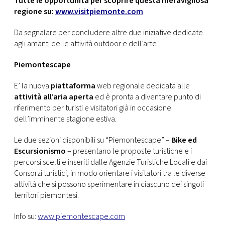
Tutte le opportunità per scoprire questa meravigliosa
regione su:
www.visitpiemonte.com
Da segnalare per concludere altre due iniziative dedicate
agli amanti delle attività outdoor e dell’arte…
Piemontescape
E’ la nuova
piattaforma
web regionale dedicata alle
attività all’aria aperta
ed è pronta a diventare punto di
riferimento per turisti e visitatori già in occasione
dell’imminente stagione estiva.
Le due sezioni disponibili su “Piemontescape” –
Bike ed
Escursionismo
– presentano le proposte turistiche e i
percorsi scelti e inseriti dalle Agenzie Turistiche Locali e dai
Consorzi turistici, in modo orientare i visitatori tra le diverse
attività che si possono sperimentare in ciascuno dei singoli
territori piemontesi.
Info su:
www.piemontescape.com