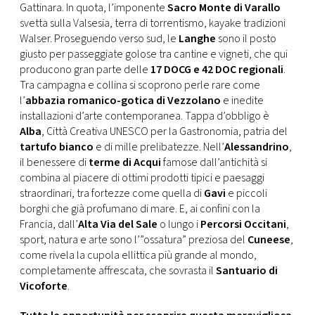
Gattinara. In quota, l’imponente
Sacro Monte di Varallo
svetta sulla Valsesia, terra di torrentismo, kayake tradizioni
Walser. Proseguendo verso sud, le
Langhe
sono il posto
giusto per passeggiate golose tra cantine e vigneti, che qui
producono gran parte delle
17 DOCG e 42 DOC regionali
.
Tra campagna e collina si scoprono perle rare come
l’
abbazia romanico-gotica di Vezzolano
e inedite
installazioni d’arte contemporanea. Tappa d’obbligo è
Alba
, Città Creativa UNESCO per la Gastronomia, patria del
tartufo bianco
e di mille prelibatezze. Nell’
Alessandrino
,
il benessere di
terme di Acqui
famose dall’antichità si
combina al piacere di ottimi prodotti tipici e paesaggi
straordinari, tra fortezze come quella di
Gavi
e piccoli
borghi che già profumano di mare. E, ai confini con la
Francia, dall’
Alta Via del Sale
o lungo i
Percorsi Occitani
,
sport, natura e arte sono l’”ossatura” preziosa del
Cuneese
,
come rivela la cupola ellittica più grande al mondo,
completamente affrescata, che sovrasta il
Santuario di
Vicoforte
.