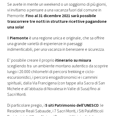
CONSIGLIA
Se avete in mente un weekend o un soggiorno di più giorni,
vi invitiamo a pensare a una vacanza fuori dal comune in
Piemonte.
Fino al 31 dicembre 2021 sarà possibile
trascorrere tre notti in strutture ricettive pagandone
una sola!
Il
Piemonte
è una regione unica e originale, che sa offrire
una grande varietà di esperienze in paesaggi
indimenticabili, per una vacanza in benessere e sicurezza.
E’ possibile creare il proprio
itinerario su misura
scegliendo tra un ambiente montano autentico da scoprire
lungo i 20.000 chilometri di percorsi trekking e ciclo-
escursionistici, i percorsi enogastronomici e i cammini
spirituali, dalla Via Francigena (con tappe alla Sacra di San
Michele e all’abbazia di Novalesa in Valle di Susa) fino ai
Sacri Monti.
Di particolare pregio, i
5 siti Patrimonio dell’UNESCO
: le
Residenze Reali Sabaude, i 7 Sacri Monti, i Siti Palafitticoli