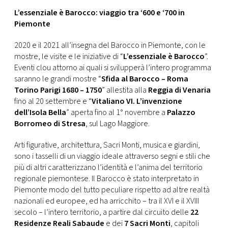
L’essenziale è Barocco: viaggio tra ‘600 e ‘700 in
Piemonte
2020 e il 2021 all’insegna del Barocco in Piemonte, con le
mostre, le visite e le iniziative di “
L’essenziale è Barocco
”.
Eventi clou attorno ai quali si svilupperà l’intero programma
saranno le grandi mostre “
Sfida al Barocco – Roma
Torino Parigi 1680 – 1750
” allestita alla
Reggia di Venaria
fino al 20 settembre e “
Vitaliano VI. L’invenzione
dell’Isola Bella
” aperta fino al 1° novembre a
Palazzo
Borromeo di Stresa
, sul Lago Maggiore.
Arti figurative, architettura, Sacri Monti, musica e giardini,
sono i tasselli di un viaggio ideale attraverso segni e stili che
più di altri caratterizzano l’identità e l’anima del territorio
regionale piemontese. Il Barocco è stato interpretato in
Piemonte modo del tutto peculiare rispetto ad altre realtà
nazionali ed europee, ed ha arricchito – tra il XVI e il XVIII
secolo – l’intero territorio, a partire dal circuito delle
22
Residenze Reali Sabaude
e dei
7 Sacri Monti
, capitoli