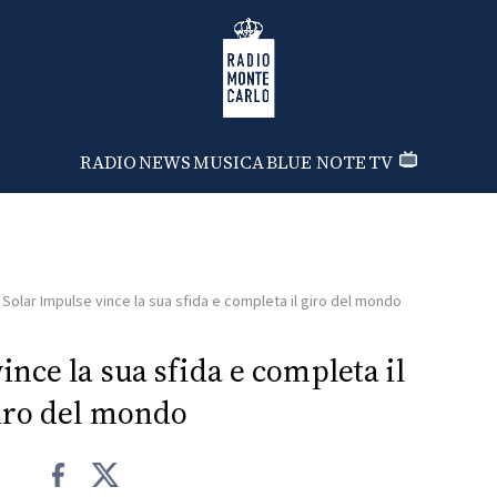
Radio Monte Carlo
RADIO
NEWS
MUSICA
BLUE NOTE
TV
l Solar Impulse vince la sua sfida e completa il giro del mondo
ince la sua sfida e completa il
iro del mondo