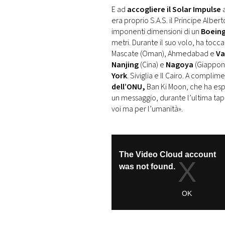
E ad
accogliere il Solar Impulse
a
era proprio S.A.S. il Principe Alber
imponenti dimensioni di un
Boeing
metri. Durante il suo volo, ha tocc
Mascate (Oman), Ahmedabad e
Va
Nanjing
(Cina) e
Nagoya
(Giappon
York
. Siviglia e Il Cairo. A complim
dell’ONU,
Ban Ki Moon, che ha espr
un messaggio, durante l’ultima tappa
voi ma per l’umanità».