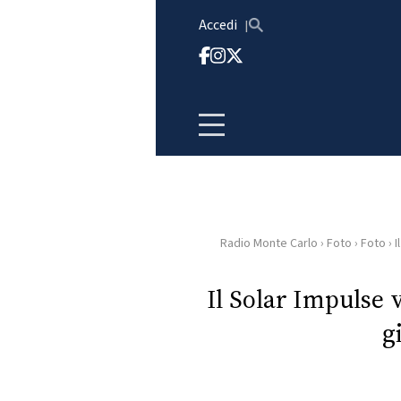
Vai al contenuto
Accedi
Radio Monte Carlo
›
Foto
›
Foto
›
I
HOME
Il Solar Impulse v
RADIO
g
WEB
RADIO