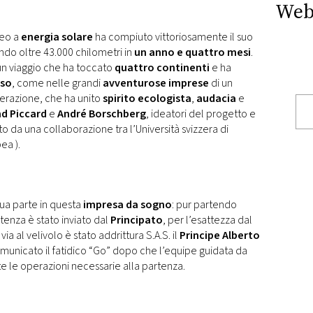
Web
reo a
energia solare
ha compiuto vittoriosamente il suo
ndo oltre 43.000 chilometri in
un anno e quattro mesi
.
 un viaggio che ha toccato
quattro continenti
e ha
eso
, come nelle grandi
avventurose imprese
di un
perazione, che ha unito
spirito ecologista
,
audacia
e
d Piccard
e
André Borschberg
, ideatori del progetto e
ato da una collaborazione tra l’Università svizzera di
ea ).
ua parte in questa
impresa da sogno
: pur partendo
artenza è stato inviato dal
Principato
, per l’esattezza dal
l via al velivolo è stato addrittura S.A.S. il
Principe Alberto
municato il fatidico “Go” dopo che l’equipe guidata da
 le operazioni necessarie alla partenza.