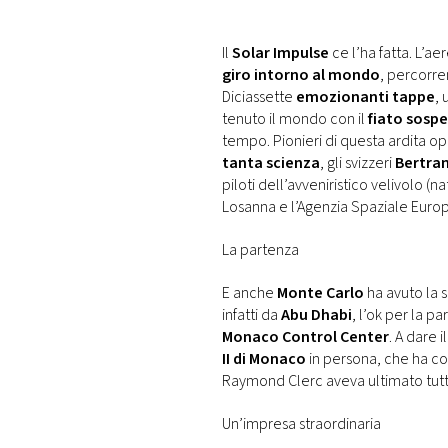
DI
MONACO
Il
Solar Impulse
ce l’ha fatta. L’ae
giro intorno al mondo
, percorre
RMC
Diciassette
emozionanti tappe
,
CONSIGLIA
tenuto il mondo con il
fiato sosp
tempo. Pionieri di questa ardita o
tanta scienza
, gli svizzeri
Bertran
piloti dell’avveniristico velivolo (n
Losanna e l’Agenzia Spaziale Europ
La partenza
E anche
Monte Carlo
ha avuto la s
infatti da
Abu Dhabi
, l’ok per la p
Monaco Control Center
. A dare i
II di Monaco
in persona, che ha co
Raymond Clerc aveva ultimato tutte
Un’impresa straordinaria