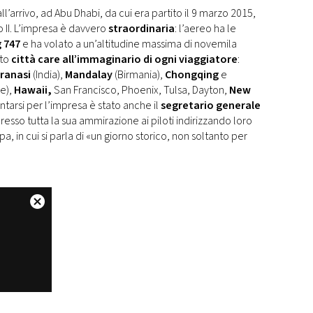
ll’arrivo, ad Abu Dhabi, da cui era partito il 9 marzo 2015,
to II. L’impresa è davvero
straordinaria
: l’aereo ha le
 747
e ha volato a un’altitudine massima di novemila
ato
città care all’immaginario di ogni viaggiatore
:
ranasi
(India),
Mandalay
(Birmania),
Chongqing
e
e),
Hawaii,
San Francisco, Phoenix, Tulsa, Dayton,
New
entarsi per l’impresa è stato anche il
segretario generale
esso tutta la sua ammirazione ai piloti indirizzando loro
, in cui si parla di «un giorno storico, non soltanto per