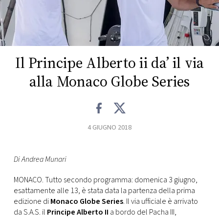
FOTO
CONCORSI
Il Principe Alberto ii da’ il via
EVENTI
alla Monaco Globe Series
VIDEO
4 GIUGNO 2018
TV
Di Andrea Munari
PRINCIPATO
DI
MONACO. Tutto secondo programma: domenica 3 giugno,
MONACO
esattamente alle 13, è stata data la partenza della prima
edizione di
Monaco Globe Series
. Il via ufficiale è arrivato
RMC
da S.A.S. il
Principe Alberto II
a bordo del Pacha III,