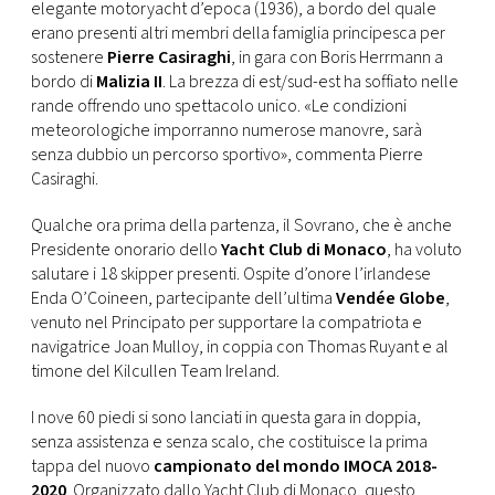
CONSIGLIA
elegante motoryacht d’epoca (1936), a bordo del quale
erano presenti altri membri della famiglia principesca per
sostenere
Pierre Casiraghi
, in gara con Boris Herrmann a
bordo di
Malizia II
. La brezza di est/sud-est ha soffiato nelle
rande offrendo uno spettacolo unico. «Le condizioni
meteorologiche imporranno numerose manovre, sarà
senza dubbio un percorso sportivo», commenta Pierre
Casiraghi.
Qualche ora prima della partenza, il Sovrano, che è anche
Presidente onorario dello
Yacht Club di Monaco
, ha voluto
salutare i 18 skipper presenti. Ospite d’onore l’irlandese
Enda O’Coineen, partecipante dell’ultima
Vendée Globe
,
venuto nel Principato per supportare la compatriota e
navigatrice Joan Mulloy, in coppia con Thomas Ruyant e al
timone del Kilcullen Team Ireland.
I nove 60 piedi si sono lanciati in questa gara in doppia,
senza assistenza e senza scalo, che costituisce la prima
tappa del nuovo
campionato del mondo IMOCA 2018-
2020
. Organizzato dallo Yacht Club di Monaco, questo