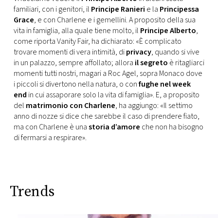
CONSIGLIA
familiari, con i genitori, il
Principe Ranieri
e la
Principessa
Grace
, e con Charlene e i gemellini. A proposito della sua
vita in famiglia, alla quale tiene molto, il
Principe Alberto
,
come riporta Vanity Fair, ha dichiarato: «È complicato
trovare momenti di vera intimità, di
privacy
, quando si vive
in un palazzo, sempre affollato; allora
il segreto
è ritagliarci
momenti tutti nostri, magari a Roc Agel, sopra Monaco dove
i piccoli si divertono nella natura, o con
fughe nel week
end
in cui assaporare solo la vita di famiglia». E, a proposito
del
matrimonio con Charlene
, ha aggiungo: «Il settimo
anno di nozze si dice che sarebbe il caso di prendere fiato,
ma con Charlene è una
storia d’amore
che non ha bisogno
di fermarsi a respirare».
Trends