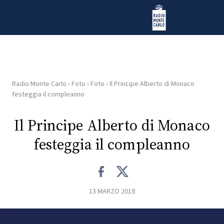
Vai al contenuto
Radio Monte Carlo
Radio Monte Carlo
›
Foto
›
Foto
›
Il Principe Alberto di Monaco
HOME
festeggia il compleanno
RADIO
Il Principe Alberto di Monaco
festeggia il compleanno
WEB
RADIO
PLAYLIST
13 MARZO 2018
NEWS