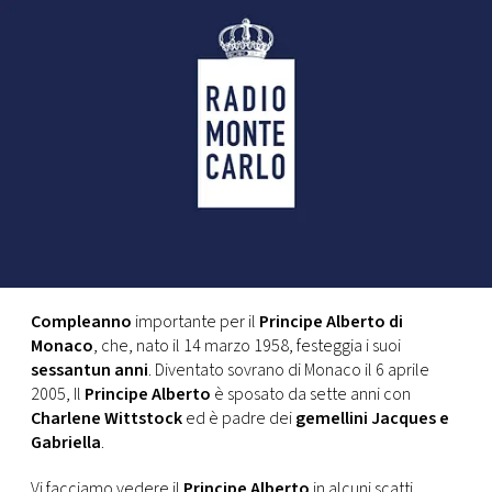
FOTO
CONCORSI
EVENTI
VIDEO
TV
Compleanno
importante per il
Principe Alberto di
Monaco
, che, nato il 14 marzo 1958, festeggia i suoi
PRINCIPATO
sessantun anni
. Diventato sovrano di Monaco il 6 aprile
DI
2005, Il
Principe Alberto
è sposato da sette anni con
MONACO
Charlene Wittstock
ed è padre dei
gemellini Jacques e
Gabriella
.
RMC
Vi facciamo vedere il
Principe Alberto
in alcuni scatti