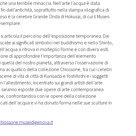
che una terribile minaccia. Nell’arte l’acqua è stata
i fin dall’antichità, soprattutto nella stampa xilografica di
oso è la celebre Grande Onda di Hokusai, di cui il Museo
esemplare.
si articola il percorso dell’esposizione temporanea. Dai
scate ai significati simbolici nel buddhismo e nello Shinto,
l’acqua si ritrova in molteplici forme e con diversi esiti.
sione di approfondire l’importanza dell’elemento
 quella del nostro pianeta, attraverso l’osservazione di
a acquatico della collezione Chiossone, tra cui i celebri
cene di vita di città di Kunisada e Yoshitoshi e i soggetti
n l’allestimento, incentrato sui grandi artisti dell’arte
), saranno esposte due opere di arte contemporanea
che, confrontandosi con le opere della collezione
ficati dell’acqua e vi ha donato forma nelle sue sculture in
hiossone.museidigenova.it