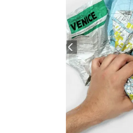
PLAYLIST
NEWS
FOTO
CONCORSI
EVENTI
VIDEO
TV
PRINCIPATO