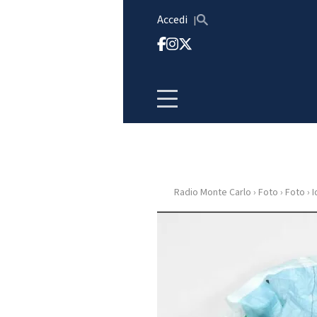
Vai al contenuto
Accedi
Radio Monte Carlo
›
Foto
›
Foto
›
I
HOME
RADIO
WEB
RADIO