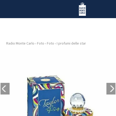
Vai al contenuto
Radio Monte Carlo
Radio Monte Carlo
›
Foto
›
Foto
›
I profumi delle star
HOME
RADIO
WEB
RADIO
PLAYLIST
NEWS