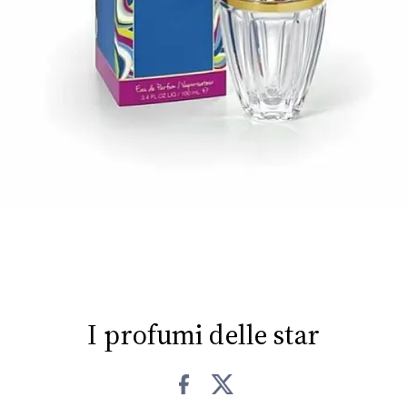
FOTO
CONCORSI
EVENTI
VIDEO
TV
PRINCIPATO
DI
I profumi delle star
MONACO
RMC