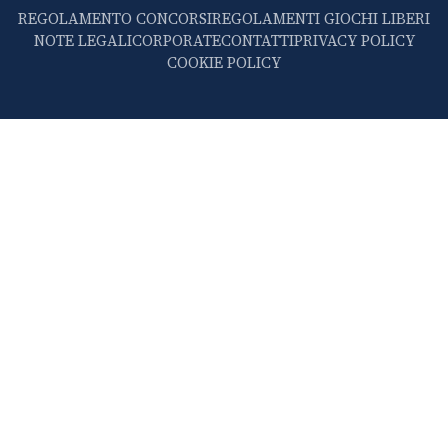
REGOLAMENTO CONCORSI
REGOLAMENTI GIOCHI LIBERI
NOTE LEGALI
CORPORATE
CONTATTI
PRIVACY POLICY
COOKIE POLICY