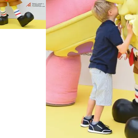
FOTO
CONCORSI
EVENTI
VIDEO
TV
PRINCIPATO
DI
MONACO
RMC