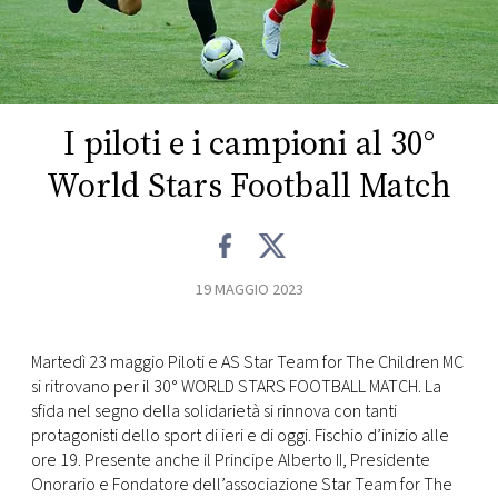
FOTO
CONCORSI
I piloti e i campioni al 30°
EVENTI
World Stars Football Match
VIDEO
19 MAGGIO 2023
TV
Martedì 23 maggio Piloti e AS Star Team for The Children MC
PRINCIPATO
si ritrovano per il 30° WORLD STARS FOOTBALL MATCH. La
DI
sfida nel segno della solidarietà si rinnova con tanti
MONACO
protagonisti dello sport di ieri e di oggi. Fischio d’inizio alle
ore 19. Presente anche il Principe Alberto II, Presidente
RMC
Onorario e Fondatore dell’associazione Star Team for The