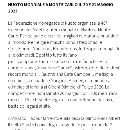
NUOTO MONDIALE A MONTE CARLO IL 20 E 21 MAGGIO
2023
La Federazione Monegasca di Nuoto organizza la 40ª
edizione del Meeting Internazionale di Nuoto di Monte-
Carlo. Partecipano alcuni tra i migliori nuotatori e nuotatrici
al mondo. Per le gare maschili sono attesi Chad le
Clos, Florent Manadou , Bruno Fratus, tutti super medagliati
alle olimpiadi. E poi tifo tutto italiano
per ilcampione Thomas Ceccon. Tra le fuoriclasse in
competizione, la svedese Sarah Sjöström, detentrice di più
record mondiali, l’australiana Cate Campbell, medaglia
olimpica, la canadese Margaret Macneil, campionessa
olimpica di farfalla ai Giochi Olimpici di Tokyo 2020. La
competizione inizia sabato 20 maggio con i 200 metri rana
maschili. Per chi vuole seguire la competizione da casa,
basta collegarsi al sito.
A Monaco, l’appuntamento è alla piscina olimpionica Albert
II dello Stadio Louis II. Ingresso gratuito per i minori di 12