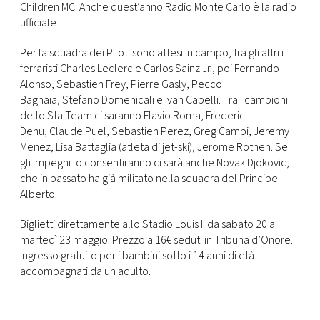
CONSIGLIA
Children MC. Anche quest’anno Radio Monte Carlo è la radio
ufficiale.
Per la squadra dei Piloti sono attesi in campo, tra gli altri i
ferraristi Charles Leclerc e Carlos Sainz Jr., poi Fernando
Alonso, Sebastien Frey, Pierre Gasly, Pecco
Bagnaia, Stefano Domenicali e Ivan Capelli. Tra i campioni
dello Sta Team ci saranno Flavio Roma, Frederic
Dehu, Claude Puel, Sebastien Perez, Greg Campi, Jeremy
Menez, Lisa Battaglia (atleta di jet-ski), Jerome Rothen. Se
gli impegni lo consentiranno ci sarà anche Novak Djokovic,
che in passato ha già militato nella squadra del Principe
Alberto.
Biglietti direttamente allo Stadio Louis II da sabato 20 a
martedì 23 maggio. Prezzo a 16€ seduti in Tribuna d’Onore.
Ingresso gratuito per i bambini sotto i 14 anni di età
accompagnati da un adulto.