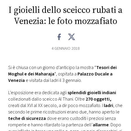
CONSIGLIA
I gioielli dello sceicco rubati a
Venezia: le foto mozzafiato
4 GENNAIO 2018
Si è chiusa con un giorno d’anticipo la mostra “
Tesori dei
Moghul e dei Maharaja
“, ospitata a
Palazzo Ducale a
Venezia
e visitata dai ladri il 3 gennaio.
L’esposizione era dedicata agli
splendidi gioielli indiani
collezionati dallo sceicco Al Thani. Oltre
270 oggetti,
creati dal XVI al XX secolo, a dir poco mozzafiato. I
ladri
, che
secondo le prime ricostruzioni erano due, hanno aperto le
teche di sicurezza
dove erano custoditi i preziosi senza
romperle e hanno ritardato la partenza dell’
allarme
. Dopo