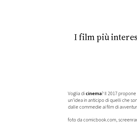
DI
MONACO
RMC
CONSIGLIA
I film più inter
Voglia di
cinema
? Il 2017 propone 
un’idea in anticipo di quelli che s
dalle commedie ai film di avventu
foto da comicbook.com, screenra