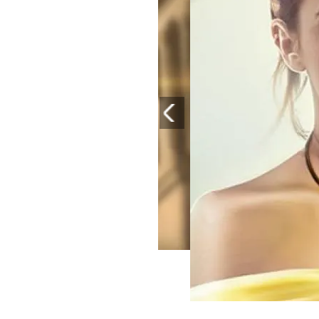
PLAYLIST
NEWS
FOTO
CONCORSI
EVENTI
VIDEO
TV
PRINCIPATO