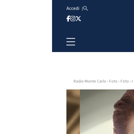
Vai al contenuto
Accedi
Radio Monte Carlo
›
Foto
›
Foto
›
I
HOME
RADIO
WEB
RADIO