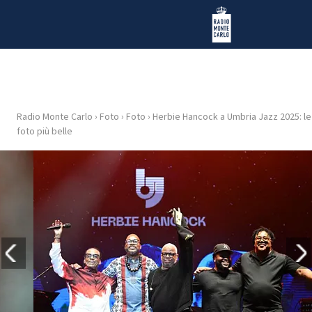
Vai al contenuto
Radio Monte Carlo
Radio Monte Carlo
›
Foto
›
Foto
›
Herbie Hancock a Umbria Jazz 2025: le
HOME
foto più belle
RADIO
WEB
RADIO
PLAYLIST
NEWS