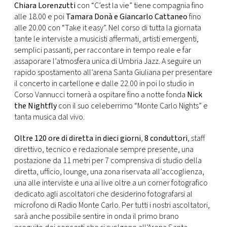
Chiara Lorenzutti
con “C’est la vie” tiene compagnia fino
alle 18.00 e poi
Tamara Donà e Giancarlo Cattaneo
fino
alle 20.00 con “Take it easy”. Nel corso di tutta la giornata
tante le interviste a musicisti affermati, artisti emergenti,
semplici passanti, per raccontare in tempo reale e far
assaporare l’atmosfera unica di Umbria Jazz. A seguire un
rapido spostamento all’arena Santa Giuliana per presentare
il concerto in cartellone e dalle 22.00 in poi lo studio in
Corso Vannucci tornerà a ospitare fino a notte fonda
Nick
the Nightfly
con il suo celeberrimo “Monte Carlo Nights” e
tanta musica dal vivo.
Oltre 120 ore di diretta in dieci giorni
,
8 conduttori
, staff
direttivo, tecnico e redazionale sempre presente, una
postazione da 11 metri per 7 comprensiva di studio della
diretta, ufficio, lounge, una zona riservata all’accoglienza,
una alle interviste e una ai live oltre a un corner fotografico
dedicato agli ascoltatori che desiderino fotografarsi al
microfono di Radio Monte Carlo. Per tutti i nostri ascoltatori,
sarà anche possibile sentire in onda il primo brano