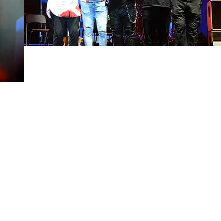
FOTO
CONCORSI
EVENTI
VIDEO
TV
PRINCIPATO
DI
MONACO
RMC