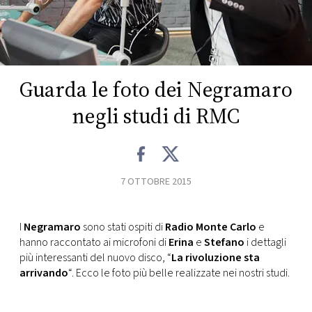
FOTO
CONCORSI
Guarda le foto dei Negramaro
EVENTI
negli studi di RMC
VIDEO
7 OTTOBRE 2015
TV
I
Negramaro
sono stati ospiti di
Radio Monte Carlo
e
PRINCIPATO
hanno raccontato ai microfoni di
Erina
e
Stefano
i dettagli
DI
più interessanti del nuovo disco, “
La rivoluzione sta
MONACO
arrivando
“. Ecco le foto più belle realizzate nei nostri studi.
RMC