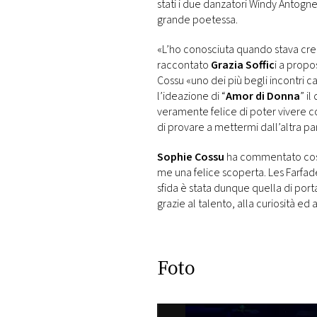
stati i due danzatori Windy Antognel
grande poetessa.
«L’ho conosciuta quando stava cr
raccontato
Grazia Soffic
i a propo
Cossu «uno dei più begli incontri ca
l’ideazione di “
Amor di Donna
” i
veramente felice di poter vivere c
di provare a mettermi dall’altra pa
Sophie Cossu
ha commentato così 
me una felice scoperta. Les Farfa
sfida è stata dunque quella di port
grazie al talento, alla curiosità ed 
Foto