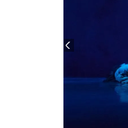
PLAYLIST
NEWS
FOTO
CONCORSI
EVENTI
VIDEO
TV
PRINCIPATO