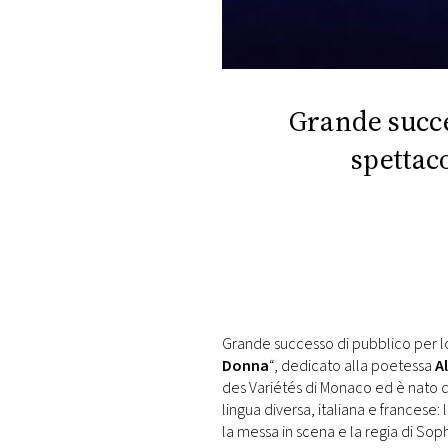
DI
MONACO
RMC
CONSIGLIA
Grande succe
spettac
Grande successo di pubblico per l
Donna
“, dedicato alla poetessa
A
des Variétés di Monaco ed è nato 
lingua diversa, italiana e francese: 
la messa in scena e la regia di Soph