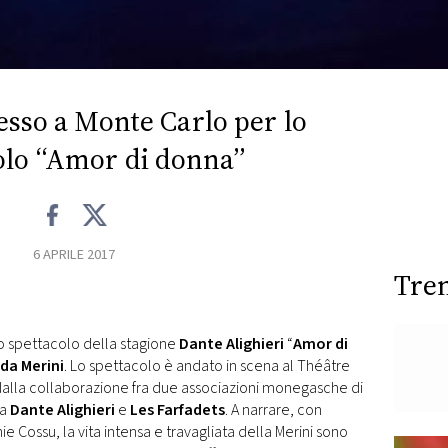
sso a Monte Carlo per lo
olo “Amor di donna”
6 APRILE 2017
Tre
o spettacolo della stagione
Dante Alighieri
“
Amor di
lda Merini
. Lo spettacolo è andato in scena al Théâtre
dalla collaborazione fra due associazioni monegasche di
la
Dante Alighieri
e
Les Farfadets
. A narrare, con
ie Cossu, la vita intensa e travagliata della Merini sono