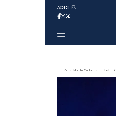
Vai al contenuto
Accedi
Radio Monte Carlo
›
Foto
›
Foto
›
G
HOME
RADIO
WEB
RADIO