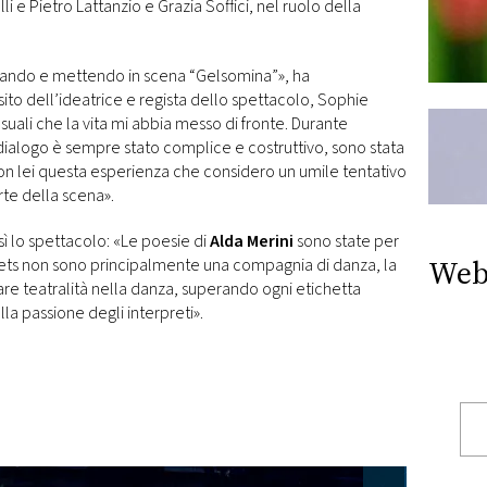
li e Pietro Lattanzio e Grazia Soffici, nel ruolo della
eando e mettendo in scena “Gelsomina”», ha
sito dell’ideatrice e regista dello spettacolo, Sophie
suali che la vita mi abbia messo di fronte. Durante
l dialogo è sempre stato complice e costruttivo, sono stata
on lei questa esperienza che considero un umile tentativo
rte della scena».
lo spettacolo: «Le poesie di
Alda Merini
sono state per
Web
dets non sono principalmente una compagnia di danza, la
are teatralità nella danza, superando ogni etichetta
alla passione degli interpreti».