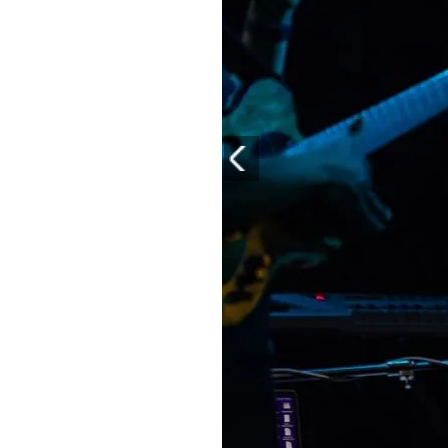
PLAYLIST
NEWS
FOTO
CONCORSI
EVENTI
VIDEO
TV
PRINCIPATO