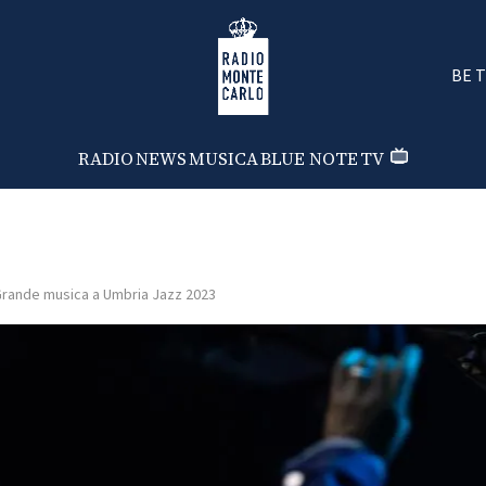
Radio Monte Carlo
BE 
RADIO
NEWS
MUSICA
BLUE NOTE
TV
rande musica a Umbria Jazz 2023