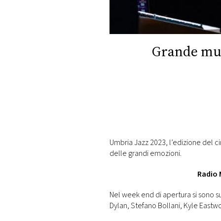
DI
MONACO
RMC
Grande mus
CONSIGLIA
Umbria Jazz 2023, l’edizione del c
delle grandi emozioni.
Radio 
Nel week end di apertura si sono s
Dylan, Stefano Bollani, Kyle Eastw