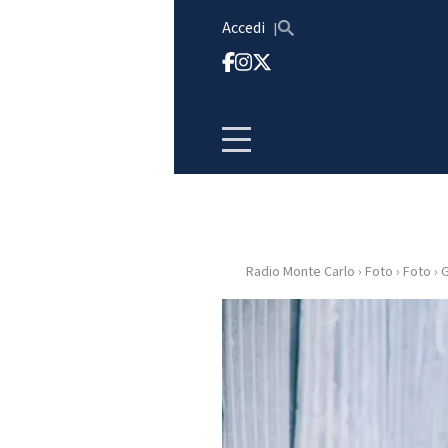
Vai al contenuto
Accedi
Radio Monte Carlo
›
Foto
›
Foto
›
G
HOME
RADIO
WEB
RADIO