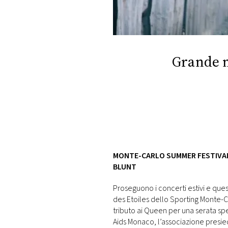
DI
MONACO
RMC
CONSIGLIA
Grande m
MONTE-CARLO SUMMER FESTIVAL 
BLUNT
Proseguono i concerti estivi e ques
des Etoiles dello Sporting Monte-
tributo ai Queen per una serata spe
Aids Monaco, l’associazione presie