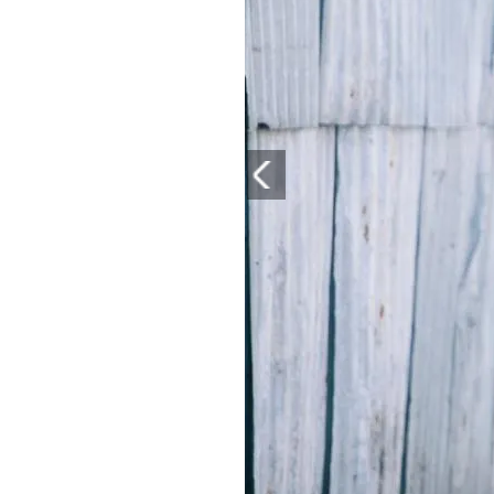
PLAYLIST
NEWS
FOTO
CONCORSI
EVENTI
VIDEO
TV
PRINCIPATO