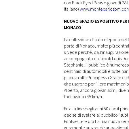
con Black Eyed Peas e giovedì 28 lu
italiano)
www.montecarlosbm.com/i
NUOVO SPAZIO ESPOSITIVO PER L
MONACO
La collezione di auto d’epoca del P
porto di Monaco, molto più centrale
si vede perché, dall’inaugurazione d
accompagnato dai nipoti Louis Ducr
Stephanie, il pubblico è numeroso e 
centinaio di automobili e tutte han
piaceva alla Principessa Grace e che 
che usarono per il loro matrimonio n
Alberto, ancora giovanissimi, due
toccavano i 45 km/h.
Fu alla fine degli anni 50 che il pri
decise di svelare al pubblico i suoi
Fontvieille e ora ha una nuova sede 
veramente un grande appassionato 