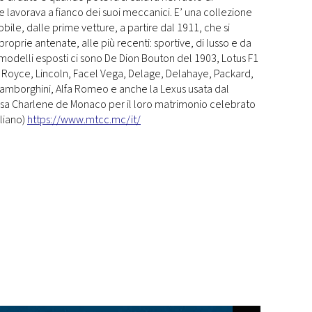
e lavorava a fianco dei suoi meccanici. E’ una collezione
bile, dalle prime vetture, a partire dal 1911, che si
oprie antenate, alle più recenti: sportive, di lusso e da
 i modelli esposti ci sono De Dion Bouton del 1903, Lotus F1
s Royce, Lincoln, Facel Vega, Delage, Delahaye, Packard,
 Lamborghini, Alfa Romeo e anche la Lexus usata dal
pessa Charlene de Monaco per il loro matrimonio celebrato
aliano)
https://www.mtcc.mc/it/