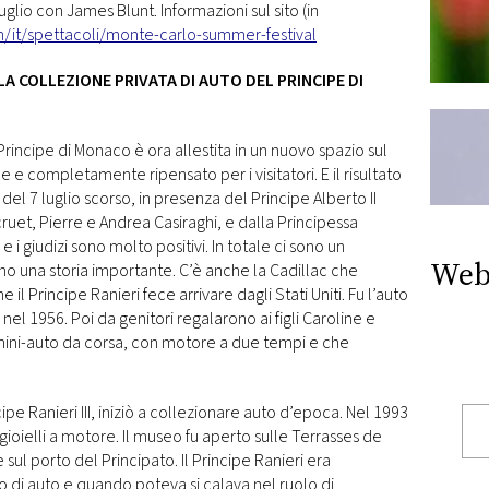
glio con James Blunt. Informazioni sul sito (in
t/spettacoli/monte-carlo-summer-festival
A COLLEZIONE PRIVATA DI AUTO DEL PRINCIPE DI
rincipe di Monaco è ora allestita in un nuovo spazio sul
 e completamente ripensato per i visitatori. E il risultato
el 7 luglio scorso, in presenza del Principe Alberto II
uet, Pierre e Andrea Casiraghi, e dalla Principessa
i giudizi sono molto positivi. In totale ci sono un
Web
no una storia importante. C’è anche la Cadillac che
il Principe Ranieri fece arrivare dagli Stati Uniti. Fu l’auto
el 1956. Poi da genitori regalarono ai figli Caroline e
 mini-auto da corsa, con motore a due tempi e che
ncipe Ranieri III, iniziò a collezionare auto d’epoca. Nel 1993
 gioielli a motore. Il museo fu aperto sulle Terrasses de
sul porto del Principato. Il Principe Ranieri era
di auto e quando poteva si calava nel ruolo di