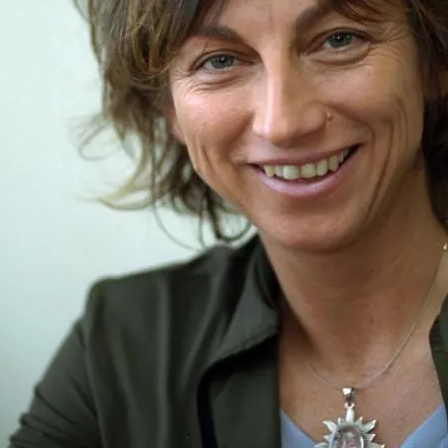
FOTO
CONCORSI
EVENTI
VIDEO
TV
PRINCIPATO
DI
MONACO
RMC