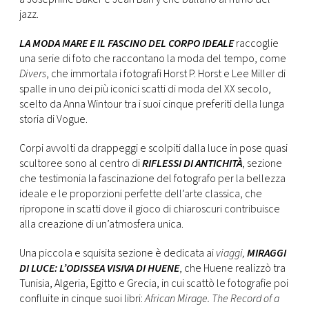
jazz.
LA MODA MARE E IL FASCINO DEL CORPO IDEALE
raccoglie
una serie di foto che raccontano la moda del tempo, come
Divers
, che immortala i fotografi Horst P. Horst e Lee Miller di
spalle in uno dei più iconici scatti di moda del XX secolo,
scelto da Anna Wintour tra i suoi cinque preferiti della lunga
storia di Vogue.
Corpi avvolti da drappeggi e scolpiti dalla luce in pose quasi
scultoree sono al centro di
RIFLESSI DI ANTICHITÀ
,
sezione
che testimonia la fascinazione del fotografo per la bellezza
ideale e le proporzioni perfette dell’arte classica, che
ripropone in scatti dove il gioco di chiaroscuri contribuisce
alla creazione di un’atmosfera unica.
Una piccola e squisita sezione è dedicata ai
viaggi,
MIRAGGI
DI LUCE: L’ODISSEA VISIVA DI HUENE
, che Huene realizzò
tra
Tunisia, Algeria, Egitto e Grecia, in cui scattò le fotografie poi
confluite in cinque suoi libri:
African Mirage. The Record of a