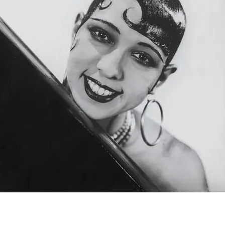
FOTO
CONCORSI
EVENTI
VIDEO
TV
PRINCIPATO
DI
MONACO
RMC