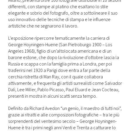
Milano, presenta oltre 100 fotografie distribuite in 10 sezioni
differenti, con stampe al platino che esaltano lo stile
elegante e sobrio del fotografo, oltre a sottolineare il suo
uso innovativo delle tecniche di stampa e le influenze
artistiche che ne segnarono il lavoro.
L’esposizione ripercorre tematicamente la carriera di
George Hoyningen-Huene (San Pietroburgo 1900 – Los
Angeles 1968), figlio di un’altolocata americana e di un
barone estone, che dopo la rivoluzione d’ottobre lascia la
Russia e scappa con la famiglia prima a Londra, per poi
trasferirsi nel 1920 a Parigi dove entra a far parte della
cerchia ristretta di Man Ray, con il quale collabora
attivamente, e frequenta gli artisti surrealisti come Salvador
Dalì, Lee Miller, Pablo Picasso, Paul Eluard e Jean Cocteau,
presenti in mostra in alcuni scatti senza tempo.
Definito da Richard Avedon “un genio, il maestro di tutti noi”,
grazie ai ritratti e alle composizioni fotografiche – tra le più
sorprendenti del ventesimo secolo – George Hoyningen-
Huene è tra i primi negli anni Venti e Trenta a catturare lo