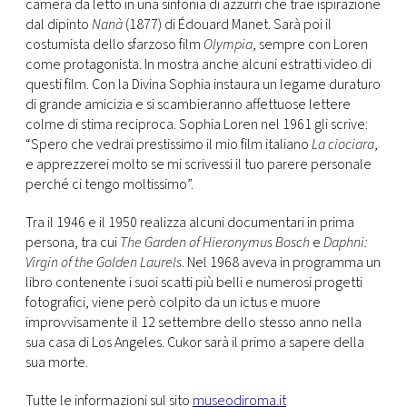
camera da letto in una sinfonia di azzurri che trae ispirazione
dal dipinto
Nanà
(1877) di Édouard Manet. Sarà poi il
costumista dello sfarzoso film
Olympia
, sempre con Loren
come protagonista. In mostra anche alcuni estratti video di
questi film. Con la Divina Sophia instaura un legame duraturo
di grande amicizia e si scambieranno affettuose lettere
colme di stima reciproca. Sophia Loren nel 1961 gli scrive:
“Spero che vedrai prestissimo il mio film italiano
La ciociara
,
e apprezzerei molto se mi scrivessi il tuo parere personale
perché ci tengo moltissimo”.
Tra il 1946 e il 1950 realizza alcuni documentari in prima
persona, tra cui
The Garden of Hieronymus Bosch
e
Daphni:
Virgin of the Golden Laurels
. Nel 1968 aveva in programma un
libro contenente i suoi scatti più belli e numerosi progetti
fotografici, viene però colpito da un ictus e muore
improvvisamente il 12 settembre dello stesso anno nella
sua casa di Los Angeles. Cukor sarà il primo a sapere della
sua morte.
Tutte le informazioni sul sito
museodiroma.it