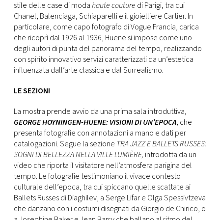
stile delle case di moda
haute couture
di Parigi, tra cui
Chanel, Balenciaga, Schiaparelli e il gioielliere Cartier. In
particolare, come capo fotografo di Vogue Francia, carica
che ricoprì dal 1926 al 1936, Huene si impose come uno
degli autori di punta del panorama del tempo, realizzando
con spirito innovativo servizi caratterizzati da un’estetica
influenzata dall’arte classica e dal Surrealismo.
LE SEZIONI
La mostra prende avvio da una prima sala introduttiva,
GEORGE HOYNINGEN-HUENE: VISIONI DI UN’EPOCA
, che
presenta fotografie con annotazioni a mano e dati per
catalogazioni. Segue la sezione
TRA JAZZ E BALLETS RUSSES:
SOGNI DI BELLEZZA NELLA VILLE LUMIÈRE
,
introdotta da un
video che riporta il visitatore nell’atmosfera parigina del
tempo.
Le
fotografie testimoniano il vivace contesto
culturale dell’epoca, tra cui spiccano quelle scattate ai
Ballets Russes di Diaghilev, a Serge Lifar e Olga Spessivtzeva
che danzano con i costumi disegnati da Giorgio de Chirico, o
a Josephine Baker e Jean Barry che ballano al ritmo del