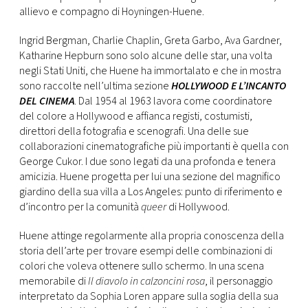
allievo e compagno di Hoyningen-Huene.
Ingrid Bergman, Charlie Chaplin, Greta Garbo, Ava Gardner,
Katharine Hepburn sono solo alcune delle star, una volta
negli Stati Uniti, che Huene ha immortalato e che in mostra
sono raccolte nell’ultima sezione
HOLLYWOOD E L’INCANTO
DEL CINEMA
. Dal 1954 al 1963 lavora come coordinatore
del colore a Hollywood e affianca registi, costumisti,
direttori della fotografia e scenografi. Una delle sue
collaborazioni cinematografiche più importanti è quella con
George Cukor. I due sono legati da una profonda e tenera
amicizia. Huene progetta per lui una sezione del magnifico
giardino della sua villa a Los Angeles: punto di riferimento e
d’incontro per la comunità
queer
di Hollywood.
Huene attinge regolarmente alla propria conoscenza della
storia dell’arte per trovare esempi delle combinazioni di
colori che voleva ottenere sullo schermo. In una scena
memorabile di
Il diavolo in calzoncini rosa
, il personaggio
interpretato da Sophia Loren appare sulla soglia della sua