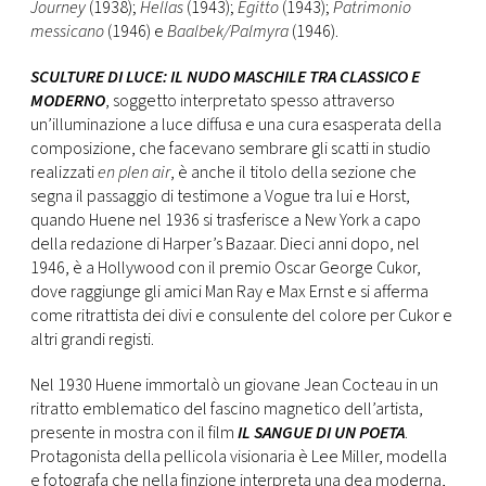
Journey
(1938);
Hellas
(1943);
Egitto
(1943);
Patrimonio
messicano
(1946) e
Baalbek/Palmyra
(1946).
SCULTURE DI LUCE: IL NUDO MASCHILE TRA CLASSICO E
MODERNO
, soggetto interpretato spesso attraverso
un’illuminazione a luce diffusa e una cura esasperata della
composizione, che facevano sembrare gli scatti in studio
realizzati
en plen air
, è anche il titolo della sezione che
segna il passaggio di testimone a Vogue tra lui e Horst,
quando Huene nel 1936 si trasferisce a New York a capo
della redazione di Harper’s Bazaar. Dieci anni dopo, nel
1946, è a Hollywood con il premio Oscar George Cukor,
dove raggiunge gli amici Man Ray e Max Ernst e si afferma
come ritrattista dei divi e consulente del colore per Cukor e
altri grandi registi.
Nel 1930 Huene immortalò un giovane Jean Cocteau in un
ritratto emblematico del fascino magnetico dell’artista,
presente in mostra con il film
IL SANGUE DI UN POETA
.
Protagonista della pellicola visionaria è Lee Miller, modella
e fotografa che nella finzione interpreta una dea moderna,