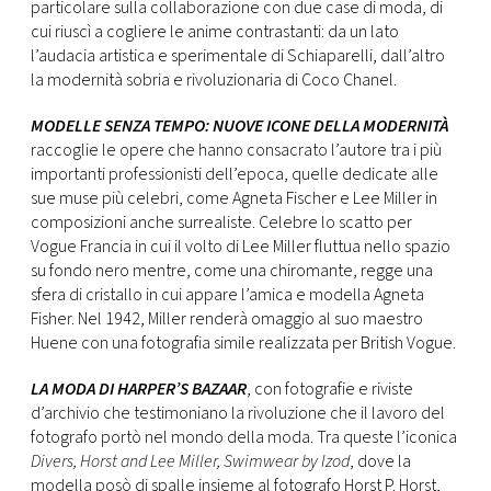
particolare sulla collaborazione con due case di moda, di
cui riuscì a cogliere le anime contrastanti: da un lato
l’audacia artistica e sperimentale di Schiaparelli, dall’altro
la modernità sobria e rivoluzionaria di Coco Chanel.
MODELLE SENZA TEMPO: NUOVE ICONE DELLA MODERNITÀ
raccoglie le opere che hanno consacrato l’autore tra i più
importanti professionisti dell’epoca, quelle dedicate alle
sue muse più celebri, come Agneta Fischer e Lee Miller in
composizioni anche surrealiste. Celebre lo scatto per
Vogue Francia in cui il volto di Lee Miller fluttua nello spazio
su fondo nero mentre, come una chiromante, regge una
sfera di cristallo in cui appare l’amica e modella Agneta
Fisher. Nel 1942, Miller renderà omaggio al suo maestro
Huene con una fotografia simile realizzata per British Vogue.
LA MODA DI HARPER’S BAZAAR
, con fotografie e riviste
d’archivio che testimoniano la rivoluzione che il lavoro del
fotografo portò nel mondo della moda. Tra queste l’iconica
Divers, Horst and Lee Miller, Swimwear by Izod
, dove la
modella posò di spalle insieme al fotografo Horst P. Horst,