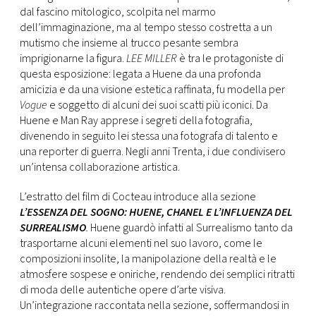
dal fascino mitologico, scolpita nel marmo
dell’immaginazione, ma al tempo stesso costretta a un
mutismo che insieme al trucco pesante sembra
imprigionarne la figura.
LEE MILLER
è tra le protagoniste di
questa esposizione: legata a Huene da una profonda
amicizia e da una visione estetica raffinata, fu modella per
Vogue
e soggetto di alcuni dei suoi scatti più iconici. Da
Huene e Man Ray apprese i segreti della fotografia,
divenendo in seguito lei stessa una fotografa di talento e
una reporter di guerra. Negli anni Trenta, i due condivisero
un’intensa collaborazione artistica.
L’estratto del film di Cocteau introduce alla sezione
L’ESSENZA DEL SOGNO: HUENE, CHANEL E L’INFLUENZA DEL
SURREALISMO
.
Huene guardò infatti al Surrealismo tanto da
trasportarne alcuni elementi nel suo lavoro, come le
composizioni insolite, la manipolazione della realtà e le
atmosfere sospese e oniriche, rendendo dei semplici ritratti
di moda delle autentiche opere d’arte visiva.
Un’integrazione raccontata nella sezione, soffermandosi in