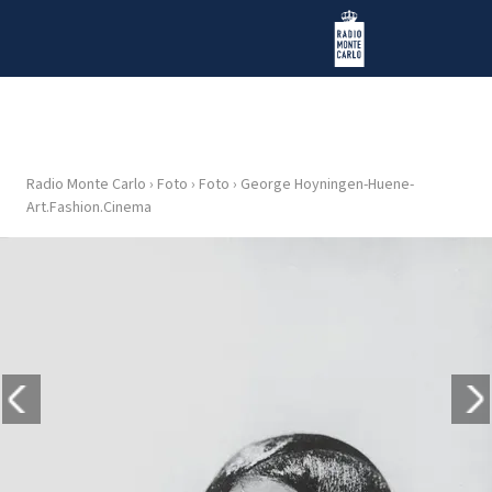
Vai al contenuto
Radio Monte Carlo
Radio Monte Carlo
›
Foto
›
Foto
›
George Hoyningen-Huene-
HOME
Art.Fashion.Cinema
RADIO
WEB
RADIO
PLAYLIST
NEWS