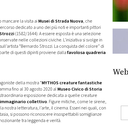
 mancare la visita ai
Musei di Strada Nuova
, che
rcorso dedicato a uno dei più noti e importanti pittori
Strozzi
(1582/1644). A essere esposta è una selezione
ervate nelle collezioni civiche. L’iniziativa si svolge in
ull’artista “Bernardo Strozzi. La conquista del colore” di
arte di questi dipinti proviene dalla
favolosa quadreria
Web
agoniste della mostra “
MYTHOS creature fantastiche
ramma fino al 30 agosto 2020 al
Museo Civico di Storia
na straordinaria esposizione dedicata a quelle creature
immaginario collettivo
. Figure mitiche, come le sirene,
la nostra letteratura, l’arte, il cinema. Esseri nei quali, con
tasia, si possono riconoscere insospettabili somiglianze
emozionante tra leggenda e verità.