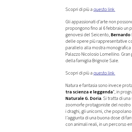
Scopri di più a
questo link
Gli appassionati d’arte non possono
propongono fino al 6 febbraio un pe
genovesi del Seicento,
Bernardo 
delle opere più rappresentative cons
parallelo alla mostra monografica s
Palazzo Nicolosio Lomellino. Gran p
della famiglia Brignole Sale.
Scopri di più a
questo link
Natura e fantasia sono invece prot
tra scienza e leggenda
“, in prog
Naturale G. Doria
. Si tratta di u
zoomorfe protagoniste del nostro
i draghi, gli unicorni, che popolano 
l’aggiunta di una buona dose di fan
con animali reali, in un percorso 