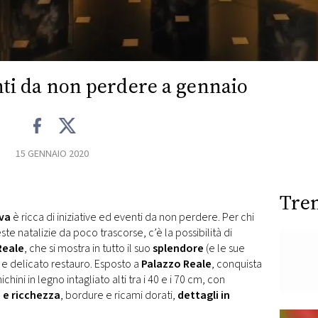
nti da non perdere a gennaio
15 GENNAIO 2020
Tre
ova
è ricca di iniziative ed eventi da non perdere. Per chi
te natalizie da poco trascorse, c’è la possibilità di
Reale
, che si mostra in tutto il suo
splendore
(e le sue
 e delicato restauro. Esposto a
Palazzo Reale
, conquista
hini in legno intagliato alti tra i 40 e i 70 cm, con
à e ricchezza
, bordure e ricami dorati,
dettagli in