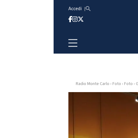
Vai al contenuto
Accedi
Radio Monte Carlo
›
Foto
›
Foto
›
G
HOME
RADIO
WEB
RADIO