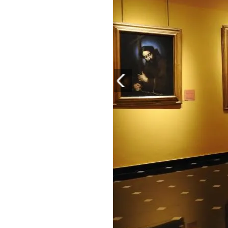
PLAYLIST
NEWS
FOTO
CONCORSI
EVENTI
VIDEO
TV
PRINCIPATO