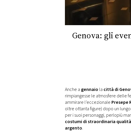
DI
MONACO
RMC
CONSIGLIA
Genova: gli eve
Anche a
gennaio
la
città di Gen
rimpiangesse le atmosfere delle fes
ammirare l’eccezionale
Presepe 
oltre ottanta figure) dopo un lungo
per i suoi personaggi, perlopiù manic
costumi di straordinaria qualit
argento
.