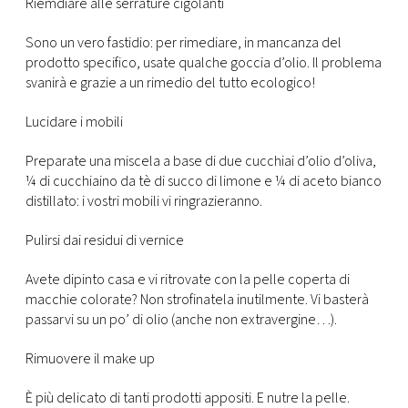
CONSIGLIA
Riemdiare alle serrature cigolanti
Sono un vero fastidio: per rimediare, in mancanza del
prodotto specifico, usate qualche goccia d’olio. Il problema
svanirà e grazie a un rimedio del tutto ecologico!
Lucidare i mobili
Preparate una miscela a base di due cucchiai d’olio d’oliva,
¼ di cucchiaino da tè di succo di limone e ¼ di aceto bianco
distillato: i vostri mobili vi ringrazieranno.
Pulirsi dai residui di vernice
Avete dipinto casa e vi ritrovate con la pelle coperta di
macchie colorate? Non strofinatela inutilmente. Vi basterà
passarvi su un po’ di olio (anche non extravergine…).
Rimuovere il make up
È più delicato di tanti prodotti appositi. E nutre la pelle.