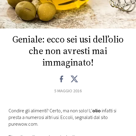
FOTO
CONCORSI
Geniale: ecco sei usi dell’olio
EVENTI
che non avresti mai
immaginato!
VIDEO
TV
5 MAGGIO 2016
PRINCIPATO
DI
Condire gli alimenti? Certo, ma non solo! L’
olio
infatti si
MONACO
presta a numerosi altri usi. Eccoli, segnalati dal sito
purewow.com.
RMC