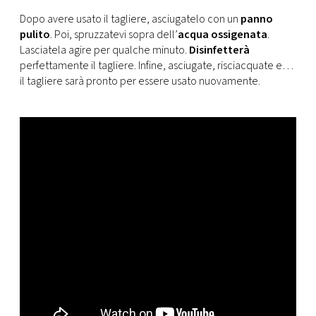
CONSIGLIA
Dopo avere usato il tagliere, asciugatelo con un
panno
pulito
. Poi, spruzzatevi sopra dell’
acqua ossigenata
.
Lasciatela agire per qualche minuto.
Disinfetterà
perfettamente il tagliere. Infine, asciugate, risciacquate e…
il tagliere sarà pronto per essere usato nuovamente.