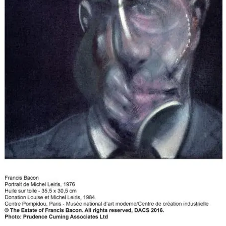
FOTO
CONCORSI
EVENTI
VIDEO
TV
PRINCIPATO
DI
MONACO
RMC