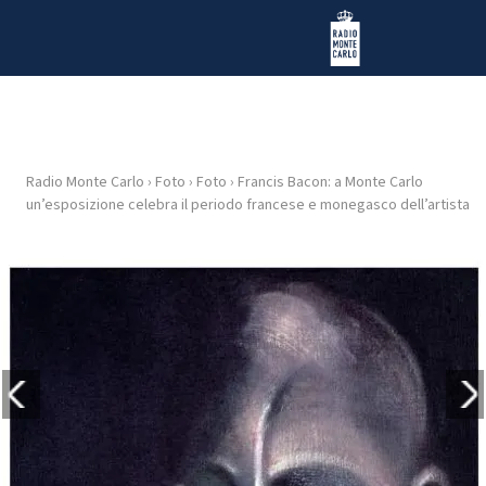
Vai al contenuto
Radio Monte Carlo
Radio Monte Carlo
›
Foto
›
Foto
›
Francis Bacon: a Monte Carlo
HOME
un’esposizione celebra il periodo francese e monegasco dell’artista
RADIO
WEB
RADIO
PLAYLIST
NEWS