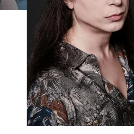
FOTO
CONCORSI
EVENTI
VIDEO
TV
PRINCIPATO
DI
MONACO
RMC