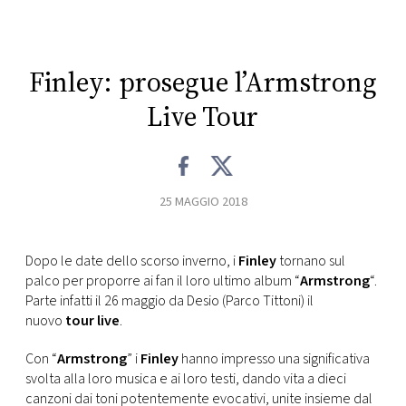
CONSIGLIA
Finley: prosegue l’Armstrong
Live Tour
25 MAGGIO 2018
Dopo le date dello scorso inverno, i
Finley
tornano sul
palco per proporre ai fan il loro ultimo album “
Armstrong
“.
Parte infatti il 26 maggio da Desio (Parco Tittoni) il
nuovo
tour live
.
Con “
Armstrong
” i
Finley
hanno impresso una significativa
svolta alla loro musica e ai loro testi, dando vita a dieci
canzoni dai toni potentemente evocativi, unite insieme dal