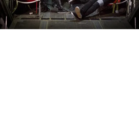
FOTO
CONCORSI
EVENTI
VIDEO
TV
PRINCIPATO
DI
MONACO
RMC