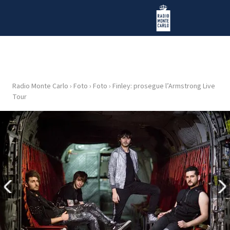
Vai al contenuto
Radio Monte Carlo
Radio Monte Carlo
›
Foto
›
Foto
›
Finley: prosegue l’Armstrong Live
HOME
Tour
RADIO
WEB
RADIO
PLAYLIST
NEWS