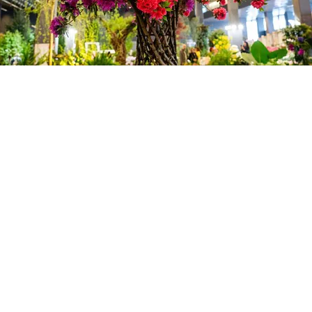
FOTO
CONCORSI
EVENTI
VIDEO
TV
PRINCIPATO
DI
MONACO
RMC