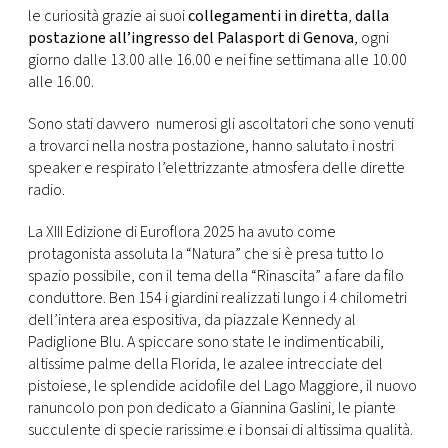
le curiosità grazie ai suoi
collegamenti in diretta
,
dalla
postazione all’ingresso del Palasport di Genova
, ogni
giorno dalle 13.00 alle 16.00 e
nei fine settimana alle 10.00
alle 16.00.
Sono stati davvero numerosi gli ascoltatori che sono venuti
a trovarci nella nostra postazione, hanno salutato i nostri
speaker e respirato l’elettrizzante atmosfera delle dirette
radio.
La XIII Edizione di Euroflora 2025 ha avuto come
protagonista assoluta la “Natura” che si è presa tutto lo
spazio possibile, con il tema della “Rinascita” a fare da filo
conduttore. Ben 154 i giardini realizzati lungo i 4 chilometri
dell’intera area espositiva, da piazzale Kennedy al
Padiglione Blu. A spiccare sono state le indimenticabili,
altissime palme della Florida, le azalee intrecciate del
pistoiese, le splendide acidofile del Lago Maggiore, il nuovo
ranuncolo pon pon dedicato a Giannina Gaslini, le piante
succulente di specie rarissime e i bonsai di altissima qualità.