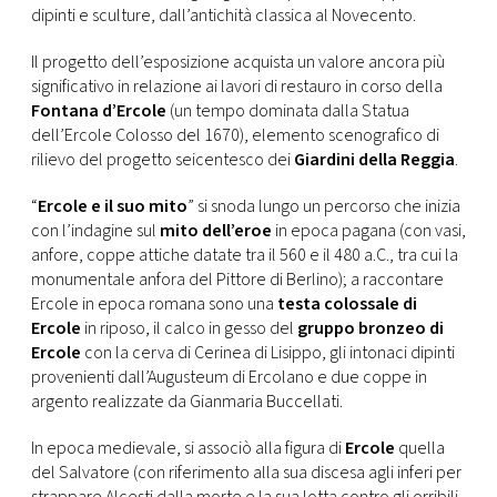
CONSIGLIA
dipinti e sculture, dall’antichità classica al Novecento.
Il progetto dell’esposizione acquista un valore ancora più
significativo in relazione ai lavori di restauro in corso della
Fontana d’Ercole
(un tempo dominata dalla Statua
dell’Ercole Colosso del 1670), elemento scenografico di
rilievo del progetto seicentesco dei
Giardini della Reggia
.
“
Ercole e il suo mito
” si snoda lungo un percorso che inizia
con l’indagine sul
mito dell’eroe
in epoca pagana (con vasi,
anfore, coppe attiche datate tra il 560 e il 480 a.C., tra cui la
monumentale anfora del Pittore di Berlino); a raccontare
Ercole in epoca romana sono una
testa colossale di
Ercole
in riposo, il calco in gesso del
gruppo bronzeo di
Ercole
con la cerva di Cerinea di Lisippo, gli intonaci dipinti
provenienti dall’Augusteum di Ercolano e due coppe in
argento realizzate da Gianmaria Buccellati.
In epoca medievale, si associò alla figura di
Ercole
quella
del Salvatore (con riferimento alla sua discesa agli inferi per