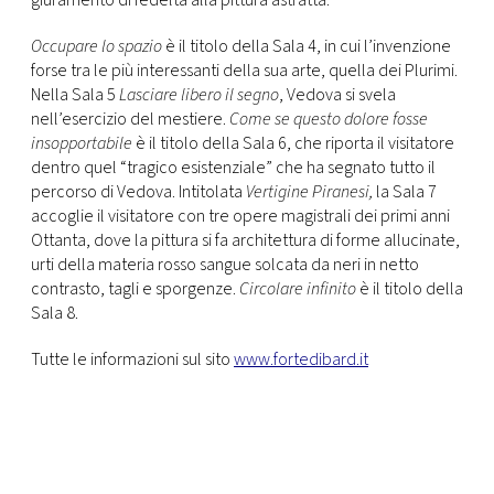
giuramento di fedeltà alla pittura astratta.
Occupare lo spazio
è il titolo della Sala 4, in cui l’invenzione
forse tra le più interessanti della sua arte, quella dei Plurimi.
Nella Sala 5
Lasciare libero il segno
, Vedova si svela
nell’esercizio del mestiere.
Come se questo dolore fosse
insopportabile
è il titolo della Sala 6, che riporta il visitatore
dentro quel “tragico esistenziale” che ha segnato tutto il
percorso di Vedova. Intitolata
Vertigine Piranesi,
la Sala 7
accoglie il visitatore con tre opere magistrali dei primi anni
Ottanta, dove la pittura si fa architettura di forme allucinate,
urti della materia rosso sangue solcata da neri in netto
contrasto, tagli e sporgenze.
Circolare infinito
è il titolo della
Sala 8.
Tutte le informazioni sul sito
www.fortedibard.it