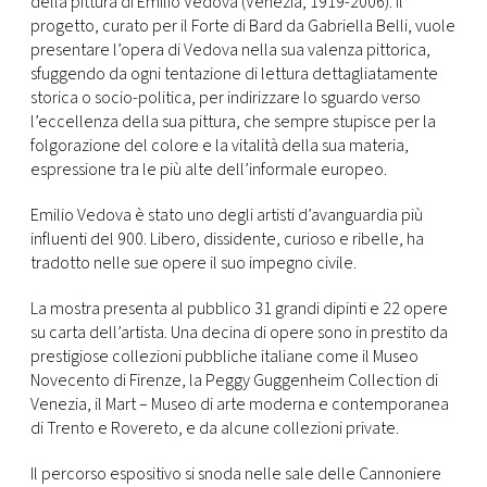
della pittura di Emilio Vedova (Venezia, 1919-2006). Il
progetto, curato per il Forte di Bard da Gabriella Belli, vuole
presentare l’opera di Vedova nella sua valenza pittorica,
sfuggendo da ogni tentazione di lettura dettagliatamente
storica o socio-politica, per indirizzare lo sguardo verso
l’eccellenza della sua pittura, che sempre stupisce per la
folgorazione del colore e la vitalità della sua materia,
espressione tra le più alte dell’informale europeo.
Emilio Vedova è stato uno degli artisti d’avanguardia più
influenti del 900. Libero, dissidente, curioso e ribelle, ha
tradotto nelle sue opere il suo impegno civile.
La mostra presenta al pubblico 31 grandi dipinti e 22 opere
su carta dell’artista. Una decina di opere sono in prestito da
prestigiose collezioni pubbliche italiane come il Museo
Novecento di Firenze, la Peggy Guggenheim Collection di
Venezia, il Mart – Museo di arte moderna e contemporanea
di Trento e Rovereto, e da alcune collezioni private.
Il percorso espositivo si snoda nelle sale delle Cannoniere