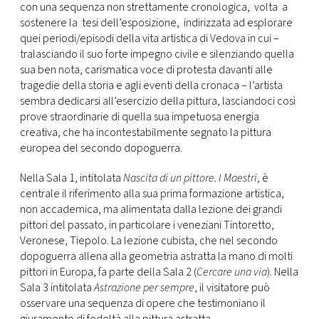
con una sequenza non strettamente cronologica, volta a
sostenere la tesi dell’esposizione, indirizzata ad esplorare
quei periodi/episodi della vita artistica di Vedova in cui –
tralasciando il suo forte impegno civile e silenziando quella
sua ben nota, carismatica voce di protesta davanti alle
tragedie della storia e agli eventi della cronaca – l’artista
sembra dedicarsi all’esercizio della pittura, lasciandoci così
prove straordinarie di quella sua impetuosa energia
creativa, che ha incontestabilmente segnato la pittura
europea del secondo dopoguerra.
Nella Sala 1, intitolata
Nascita di un pittore. I Maestri
, è
centrale il riferimento alla sua prima formazione artistica,
non accademica, ma alimentata dalla lezione dei grandi
pittori del passato, in particolare i veneziani Tintoretto,
Veronese, Tiepolo. La lezione cubista, che nel secondo
dopoguerra allena alla geometria astratta la mano di molti
pittori in Europa, fa parte della Sala 2 (
Cercare una via
). Nella
Sala 3 intitolata
Astrazione per sempre
, il visitatore può
osservare una sequenza di opere che testimoniano il