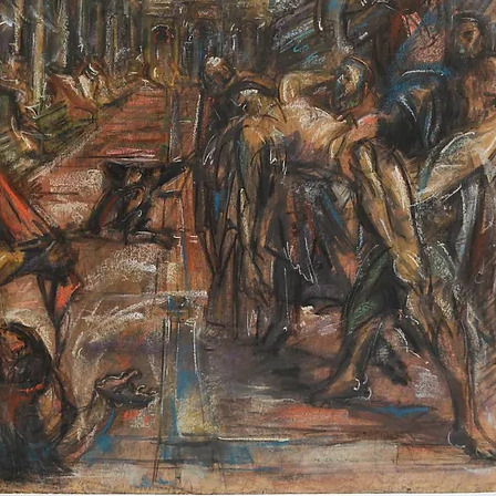
FOTO
CONCORSI
EVENTI
VIDEO
TV
PRINCIPATO
DI
MONACO
RMC