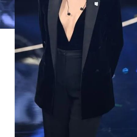
FOTO
CONCORSI
EVENTI
VIDEO
TV
PRINCIPATO
DI
MONACO
RMC