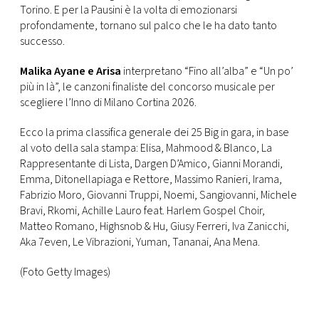
Torino. E per la Pausini è la volta di emozionarsi
profondamente, tornano sul palco che le ha dato tanto
successo.
Malika Ayane e Arisa
interpretano “Fino all’alba” e “Un po’
più in là”, le canzoni finaliste del concorso musicale per
scegliere l’Inno di Milano Cortina 2026.
Ecco la prima classifica generale dei 25 Big in gara, in base
al voto della sala stampa: Elisa, Mahmood & Blanco, La
Rappresentante di Lista, Dargen D’Amico, Gianni Morandi,
Emma, Ditonellapiaga e Rettore, Massimo Ranieri, Irama,
Fabrizio Moro, Giovanni Truppi, Noemi, Sangiovanni, Michele
Bravi, Rkomi, Achille Lauro feat. Harlem Gospel Choir,
Matteo Romano, Highsnob & Hu, Giusy Ferreri, Iva Zanicchi,
Aka 7even, Le Vibrazioni, Yuman, Tananai, Ana Mena.
(Foto Getty Images)