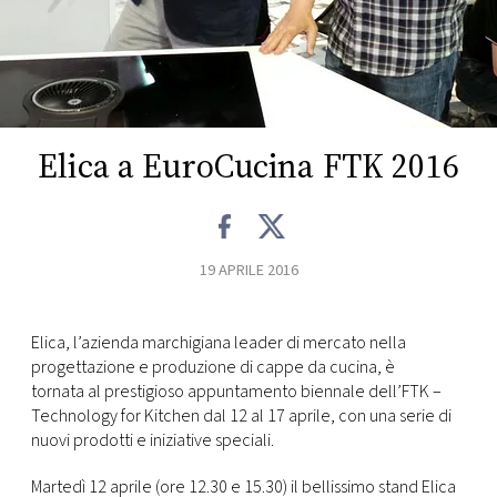
FOTO
CONCORSI
Elica a EuroCucina FTK 2016
EVENTI
VIDEO
19 APRILE 2016
TV
Elica, l’azienda marchigiana leader di mercato nella
progettazione e produzione di cappe da cucina, è
PRINCIPATO
DI
tornata al prestigioso appuntamento biennale dell’FTK –
MONACO
Technology for Kitchen dal 12 al 17 aprile, con una serie di
nuovi prodotti e iniziative speciali.
RMC
Martedì 12 aprile (ore 12.30 e 15.30) il bellissimo stand Elica