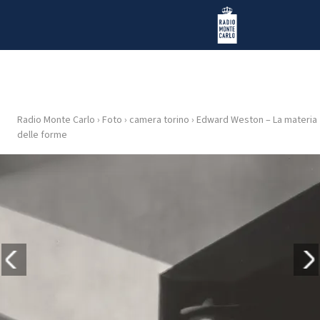
Vai al contenuto
Radio Monte Carlo
Radio Monte Carlo
›
Foto
›
camera torino
›
Edward Weston – La materia
HOME
delle forme
RADIO
WEB
RADIO
PLAYLIST
NEWS