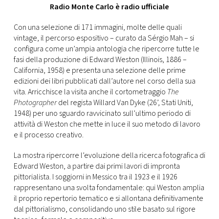
Radio Monte Carlo è radio ufficiale
Con una selezione di 171 immagini, molte delle quali
vintage, il percorso espositivo – curato da Sérgio Mah – si
configura come un’ampia antologia che ripercorre tutte le
fasi della produzione di Edward Weston (Illinois, 1886 –
California, 1958) e presenta una selezione delle prime
edizioni dei libri pubblicati dall’autore nel corso della sua
vita. Arricchisce la visita anche il cortometraggio
The
Photographer
del regista Willard Van Dyke (26’, Stati Uniti,
1948) per uno sguardo ravvicinato sull’ultimo periodo di
attività di Weston che mette in luce il suo metodo di lavoro
e il processo creativo.
La mostra ripercorre l’evoluzione della ricerca fotografica di
Edward Weston, a partire dai primi lavori di impronta
pittorialista. I soggiorni in Messico tra il 1923 e il 1926
rappresentano una svolta fondamentale: qui Weston amplia
il proprio repertorio tematico e si allontana definitivamente
dal pittorialismo, consolidando uno stile basato sul rigore