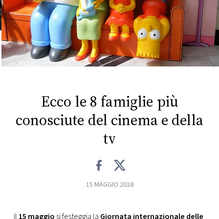
FOTO
CONCORSI
EVENTI
Ecco le 8 famiglie più
VIDEO
conosciute del cinema e della
TV
tv
PRINCIPATO
DI
MONACO
15 MAGGIO 2018
RMC
Il
15 maggio
si festeggia la
Giornata internazionale delle