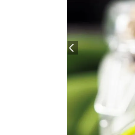
PLAYLIST
NEWS
FOTO
CONCORSI
EVENTI
VIDEO
TV
PRINCIPATO