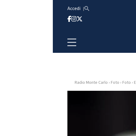
Vai al contenuto
Accedi
Radio Monte Carlo
›
Foto
›
Foto
›
E
HOME
RADIO
WEB
RADIO