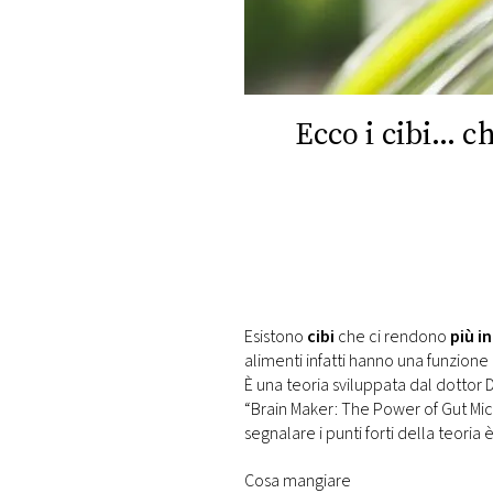
DI
MONACO
RMC
CONSIGLIA
Ecco i cibi… c
Esistono
cibi
che ci rendono
più in
alimenti infatti hanno una funzion
È una teoria sviluppata dal dottor D
“Brain Maker: The Power of Gut Micr
segnalare i punti forti della teoria è
Cosa mangiare