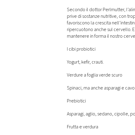
Secondo il dottor Perlmutter, l’al
prive di sostanze nutritive, con tro
favoriscono la crescita nell’intesti
ripercuotono anche sul cervello. 
mantenere in forma il nostro cerve
I cibi probiotici
Yogurt, kefir, crauti.
Verdure a foglia verde scuro
Spinaci, ma anche asparagi e cavole
Prebiotici
Asparagi, aglio, sedano, cipolle, p
Frutta e verdura