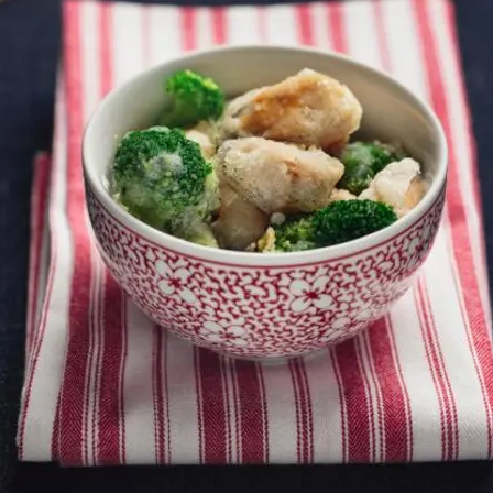
FOTO
CONCORSI
EVENTI
VIDEO
TV
PRINCIPATO
DI
MONACO
RMC