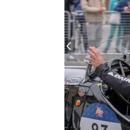
PLAYLIST
NEWS
FOTO
CONCORSI
EVENTI
VIDEO
TV
PRINCIPATO