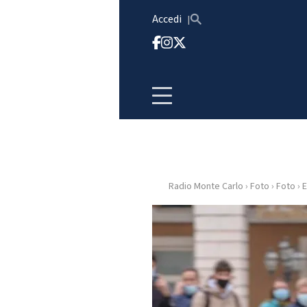
Vai al contenuto
Accedi
Radio Monte Carlo
›
Foto
›
Foto
›
E
HOME
RADIO
WEB
RADIO