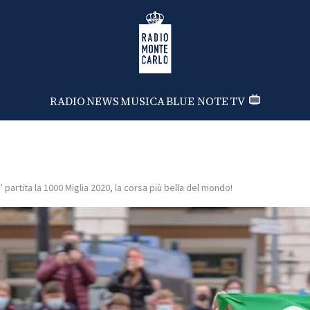
Radio Monte Carlo
RADIO
NEWS
MUSICA
BLUE NOTE
TV
’ partita la 1000 Miglia 2020, la corsa più bella del mondo!