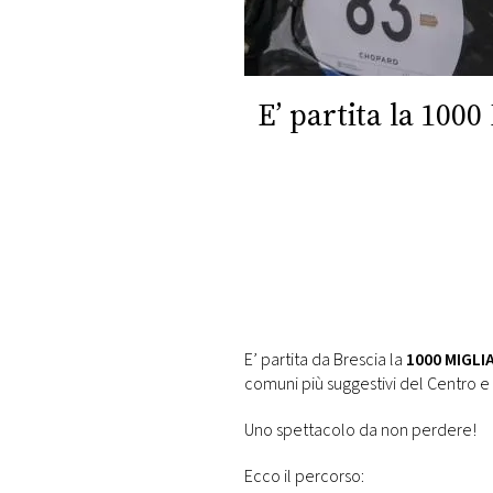
DI
MONACO
RMC
E’ partita la 1000
CONSIGLIA
E’ partita da Brescia la
1000 MIGLI
comuni più suggestivi del Centro e 
Uno spettacolo da non perdere!
Ecco il percorso: