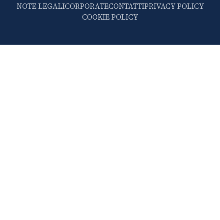
NOTE LEGALI
CORPORATE
CONTATTI
PRIVACY POLICY
COOKIE POLICY